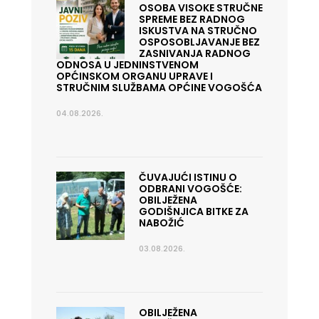
OSOBA VISOKE STRUČNE
SPREME BEZ RADNOG
ISKUSTVA NA STRUČNO
OSPOSOBLJAVANJE BEZ
ZASNIVANJA RADNOG
ODNOSA U JEDNINSTVENOM
OPĆINSKOM ORGANU UPRAVE I
STRUČNIM SLUŽBAMA OPĆINE VOGOŠĆA
04.08.2026.
ČUVAJUĆI ISTINU O
ODBRANI VOGOŠĆE:
OBILJEŽENA
GODIŠNJICA BITKE ZA
NABOŽIĆ
03.08.2026.
OBILJEŽENA