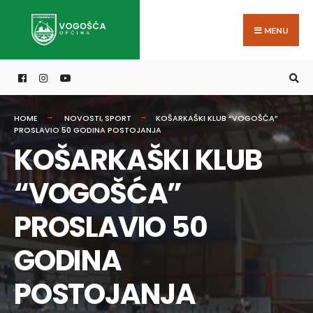
Search
Skip
for:
to
MENU
content
HOME
NOVOSTI
,
SPORT
KOŠARKAŠKI KLUB “VOGOŠĆA”
PROSLAVIO 50 GODINA POSTOJANJA
KOŠARKAŠKI KLUB
“VOGOŠĆA”
PROSLAVIO 50
GODINA
POSTOJANJA