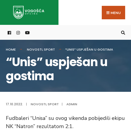
Search
Skip
for:
to
MENU
content
HOME
NOVOSTI
,
SPORT
“UNIS” USPJEŠAN U GOSTIMA
“Unis” uspješan u
gostima
17.10.2022.
|
NOVOSTI
,
SPORT
|
ADMIN
Fudbaleri “Unisa” su ovog vikenda pobijedili ekipu
NK “Natron” rezultatom 2:1.