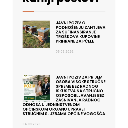
JAVNI POZIV O
PODNOŠENJU ZAHTJEVA
ZA SUFINANSIRANJE
TROŠKOVA KUPOVINE
PRIHRANE ZA PČELE
05.08.2026.
JAVNI POZIV ZA PRIJEM
OSOBA VISOKE STRUČNE
SPREME BEZ RADNOG
ISKUSTVA NA STRUČNO
OSPOSOBLJAVANJE BEZ
ZASNIVANJA RADNOG
ODNOSA U JEDNINSTVENOM
OPĆINSKOM ORGANU UPRAVE I
STRUČNIM SLUŽBAMA OPĆINE VOGOŠĆA
04.08.2026.