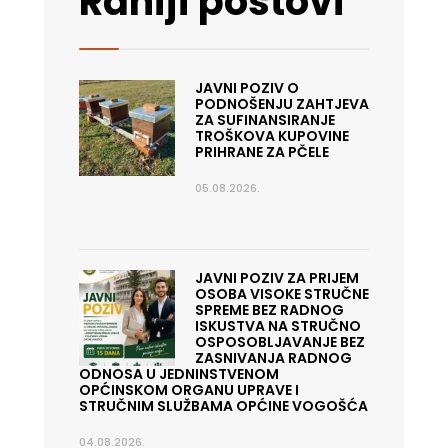
Raniji postovi
JAVNI POZIV O
PODNOŠENJU ZAHTJEVA
ZA SUFINANSIRANJE
TROŠKOVA KUPOVINE
PRIHRANE ZA PČELE
05.08.2026.
JAVNI POZIV ZA PRIJEM
OSOBA VISOKE STRUČNE
SPREME BEZ RADNOG
ISKUSTVA NA STRUČNO
OSPOSOBLJAVANJE BEZ
ZASNIVANJA RADNOG
ODNOSA U JEDNINSTVENOM
OPĆINSKOM ORGANU UPRAVE I
STRUČNIM SLUŽBAMA OPĆINE VOGOŠĆA
04.08.2026.