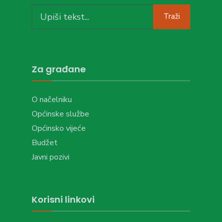
Search
Traži
for:
Za građane
O načelniku
Općinske službe
Općinsko vijeće
Budžet
Javni pozivi
Korisni linkovi