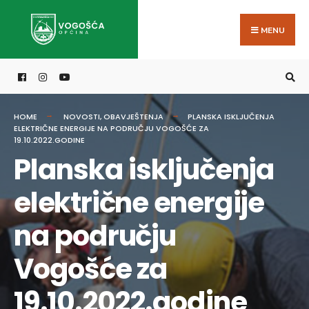
Search
Skip
for:
to
MENU
content
HOME
NOVOSTI
,
OBAVJEŠTENJA
PLANSKA ISKLJUČENJA
ELEKTRIČNE ENERGIJE NA PODRUČJU VOGOŠĆE ZA
19.10.2022.GODINE
Planska isključenja
električne energije
na području
Vogošće za
19.10.2022.godine