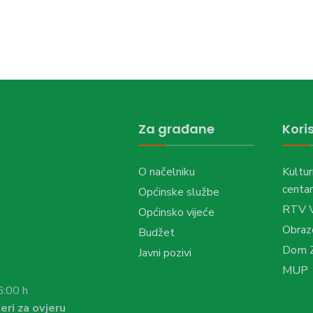
Za građane
Koris
O načelniku
Kultur
centar
Općinske službe
RTV 
Općinsko vijeće
Obraz
Budžet
Dom Z
Javni pozivi
MUP
6:00 h
eri za ovjeru