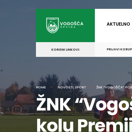
for:
Skip
to
AKTUELNO
content
PRIJAVI KORU
KORISNI LINKOVI:
HOME
NOVOSTI
,
SPORT
ŽNK “VOGOŠĆA” POB
ŽNK “Vogo
kolu Premij