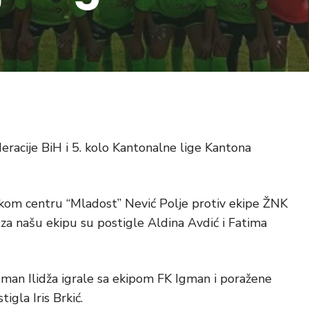
eracije BiH i 5. kolo Kantonalne lige Kantona
skom centru “Mladost” Nević Polje protiv ekipe ŽNK
 za našu ekipu su postigle Aldina Avdić i Fatima
gman Ilidža igrale sa ekipom FK Igman i poražene
igla Iris Brkić.