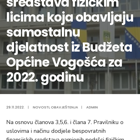
sredstava fizičkim
licima koja obavljaju
samostalnu
djelatnost iz Budžeta
Općine Vogošća za
2022. godinu
29.11.2022.
|
NOVOSTI
,
OBAVJEŠTENJA
|
ADMIN
Na osnovu članova 3,5,6. i člana 7. Pravilniku o
uslovima i načinu dodjele bespovratnih
finansijskih sredstava namjenih podršci fizičkim