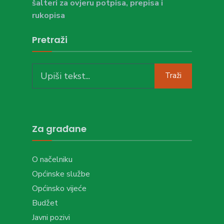
šalteri za ovjeru potpisa, prepisa i
rukopisa
Pretraži
Search
Traži
for:
Za građane
O načelniku
Općinske službe
Općinsko vijeće
Budžet
Javni pozivi