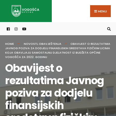
Search
Skip
for:
to
MENU
content
HOME
NOVOSTI
,
OBAVJEŠTENJA
OBAVIJEST O REZULTATIMA
JAVNOG POZIVA ZA DODJELU FINANSIJSKIH SREDSTAVA FIZIČKIM LICIMA
KOJA OBAVLJAJU SAMOSTALNU DJELATNOST IZ BUDŽETA OPĆINE
VOGOŠĆA ZA 2022. GODINU
Obavijest o
rezultatima Javnog
poziva za dodjelu
finansijskih