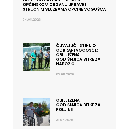
ODNOSA U JEDNINSTVENOM
OPĆINSKOM ORGANU UPRAVE I
STRUČNIM SLUŽBAMA OPĆINE VOGOŠĆA
04.08.2026.
ČUVAJUĆI ISTINU O
ODBRANI VOGOŠĆE:
OBILJEŽENA
GODIŠNJICA BITKE ZA
NABOŽIĆ
03.08.2026.
OBILJEŽENA
GODIŠNJICA BITKE ZA
POLJINE
31.07.2026.