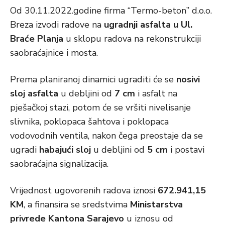
Od 30.11.2022.godine firma “Termo-beton” d.o.o.
Breza izvodi radove na
ugradnji asfalta u Ul.
Braće Planja
u sklopu radova na rekonstrukciji
saobraćajnice i mosta.
Prema planiranoj dinamici ugraditi će se
nosivi
sloj asfalta
u debljini od
7 cm
i asfalt na
pješačkoj stazi, potom će se vršiti nivelisanje
slivnika, poklopaca šahtova i poklopaca
vodovodnih ventila, nakon čega preostaje da se
ugradi
habajući sloj
u debljini od
5 cm
i postavi
saobraćajna signalizacija.
Vrijednost ugovorenih radova iznosi
672.941,15
KM
, a finansira se sredstvima
Ministarstva
privrede Kantona Sarajevo
u iznosu od