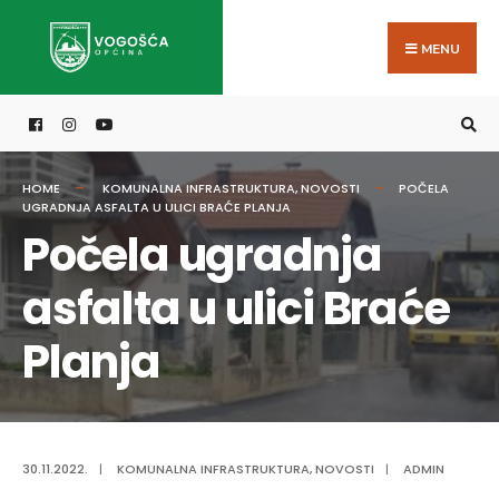
Search
Skip
for:
to
MENU
content
HOME
KOMUNALNA INFRASTRUKTURA
,
NOVOSTI
POČELA
UGRADNJA ASFALTA U ULICI BRAĆE PLANJA
Počela ugradnja
asfalta u ulici Braće
Planja
30.11.2022.
|
KOMUNALNA INFRASTRUKTURA
,
NOVOSTI
|
ADMIN