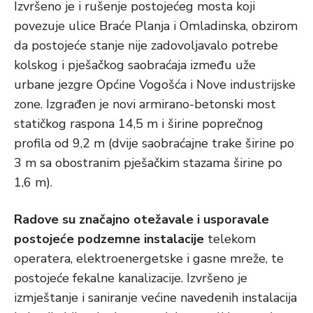
Izvršeno je i rušenje postojećeg mosta koji
povezuje ulice Braće Planja i Omladinska, obzirom
da postojeće stanje nije zadovoljavalo potrebe
kolskog i pješačkog saobraćaja između uže
urbane jezgre Općine Vogošća i Nove industrijske
zone. Izgrađen je novi armirano-betonski most
statičkog raspona 14,5 m i širine poprečnog
profila od 9,2 m (dvije saobraćajne trake širine po
3 m sa obostranim pješačkim stazama širine po
1,6 m).
Radove su značajno otežavale i usporavale
postojeće podzemne instalacije
telekom
operatera, elektroenergetske i gasne mreže, te
postojeće fekalne kanalizacije. Izvršeno je
izmještanje i saniranje većine navedenih instalacija