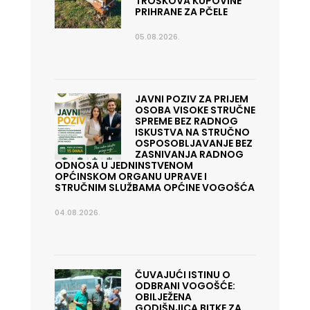
TROŠKOVA KUPOVINE
PRIHRANE ZA PČELE
05.08.2026.
JAVNI POZIV ZA PRIJEM
OSOBA VISOKE STRUČNE
SPREME BEZ RADNOG
ISKUSTVA NA STRUČNO
OSPOSOBLJAVANJE BEZ
ZASNIVANJA RADNOG
ODNOSA U JEDNINSTVENOM
OPĆINSKOM ORGANU UPRAVE I
STRUČNIM SLUŽBAMA OPĆINE VOGOŠĆA
04.08.2026.
ČUVAJUĆI ISTINU O
ODBRANI VOGOŠĆE:
OBILJEŽENA
GODIŠNJICA BITKE ZA