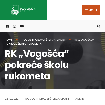
Search
Skip
for:
to
MENU
content
HOME
NOVOSTI
,
OBAVJEŠTENJA
,
SPORT
RK „VOGOŠĆA“
POKREĆE ŠKOLU RUKOMETA
RK „Vogošća“
pokreće školu
rukometa
02.12.2022.
|
NOVOSTI
,
OBAVJEŠTENJA
,
SPORT
|
ADMIN