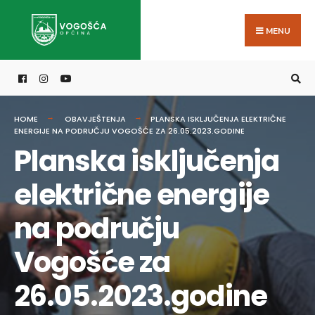
Search
Skip
for:
to
MENU
content
HOME
OBAVJEŠTENJA
PLANSKA ISKLJUČENJA ELEKTRIČNE
ENERGIJE NA PODRUČJU VOGOŠĆE ZA 26.05.2023.GODINE
Planska isključenja
električne energije
na području
Vogošće za
26.05.2023.godine