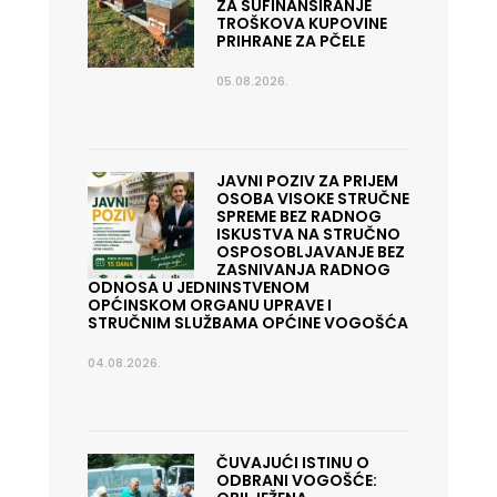
ZA SUFINANSIRANJE
TROŠKOVA KUPOVINE
PRIHRANE ZA PČELE
05.08.2026.
JAVNI POZIV ZA PRIJEM
OSOBA VISOKE STRUČNE
SPREME BEZ RADNOG
ISKUSTVA NA STRUČNO
OSPOSOBLJAVANJE BEZ
ZASNIVANJA RADNOG
ODNOSA U JEDNINSTVENOM
OPĆINSKOM ORGANU UPRAVE I
STRUČNIM SLUŽBAMA OPĆINE VOGOŠĆA
04.08.2026.
ČUVAJUĆI ISTINU O
ODBRANI VOGOŠĆE: