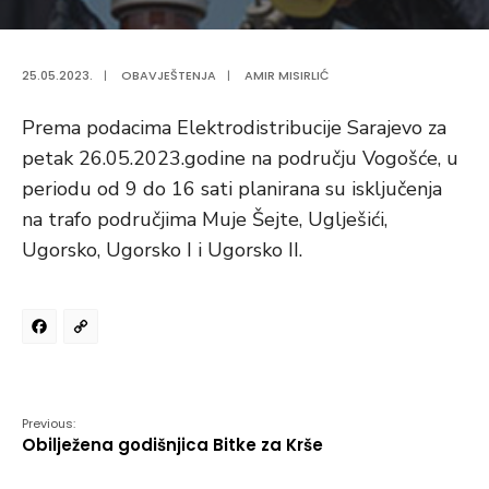
25.05.2023.
|
OBAVJEŠTENJA
|
AMIR MISIRLIĆ
Prema podacima Elektrodistribucije Sarajevo za
petak 26.05.2023.godine na području Vogošće, u
periodu od 9 do 16 sati planirana su isključenja
na trafo područjima Muje Šejte, Uglješići,
Ugorsko, Ugorsko I i Ugorsko II.
Facebook
Copy
Link
Previous:
Obilježena godišnjica Bitke za Krše