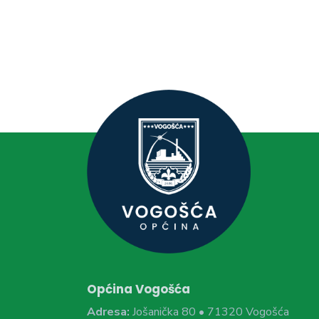
Općina Vogošća
Adresa:
Jošanička 80 • 71320 Vogošća