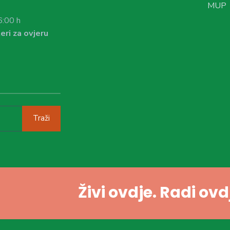
MUP
6:00 h
eri za ovjeru
Traži
Živi ovdje. Radi ov