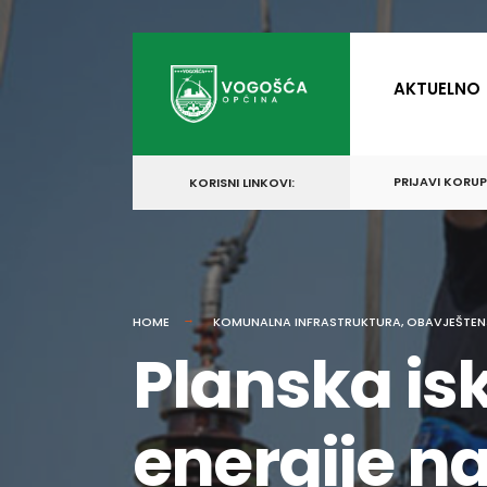
for:
Skip
to
AKTUELNO
content
PRIJAVI KORU
KORISNI LINKOVI:
HOME
KOMUNALNA INFRASTRUKTURA
,
OBAVJEŠTEN
Planska isk
energije n