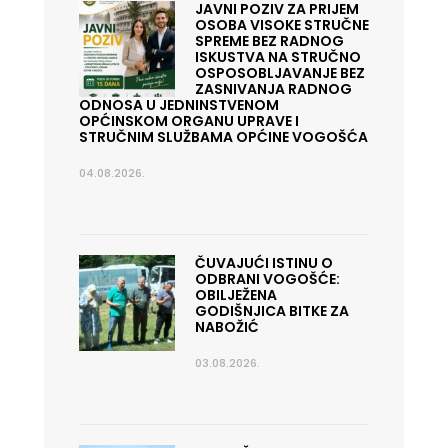
JAVNI POZIV ZA PRIJEM
OSOBA VISOKE STRUČNE
SPREME BEZ RADNOG
ISKUSTVA NA STRUČNO
OSPOSOBLJAVANJE BEZ
ZASNIVANJA RADNOG
ODNOSA U JEDNINSTVENOM
OPĆINSKOM ORGANU UPRAVE I
STRUČNIM SLUŽBAMA OPĆINE VOGOŠĆA
04.08.2026.
ČUVAJUĆI ISTINU O
ODBRANI VOGOŠĆE:
OBILJEŽENA
GODIŠNJICA BITKE ZA
NABOŽIĆ
03.08.2026.