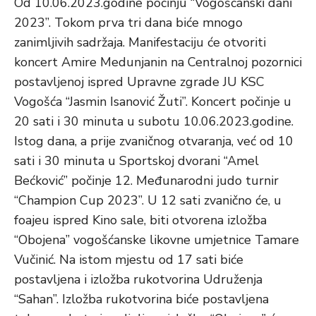
Od 10.06.2023.godine počinju “Vogošćanski dani
2023”. Tokom prva tri dana biće mnogo
zanimljivih sadržaja. Manifestaciju će otvoriti
koncert Amire Medunjanin na Centralnoj pozornici
postavljenoj ispred Upravne zgrade JU KSC
Vogošća “Jasmin Isanović Žuti”. Koncert počinje u
20 sati i 30 minuta u subotu 10.06.2023.godine.
Istog dana, a prije zvaničnog otvaranja, već od 10
sati i 30 minuta u Sportskoj dvorani “Amel
Bećković” počinje 12. Međunarodni judo turnir
“Champion Cup 2023”. U 12 sati zvanično će, u
foajeu ispred Kino sale, biti otvorena izložba
“Obojena” vogošćanske likovne umjetnice Tamare
Vučinić. Na istom mjestu od 17 sati biće
postavljena i izložba rukotvorina Udruženja
“Sahan”. Izložba rukotvorina biće postavljena