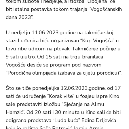
tokom subote i nedjelje, a izložba “Obojena” će
biti stalna postavka tokom trajanja “Vogošćanskih
dana 2023”.
U nedjelju 11.06.2023.godine na takmičarskoj
stazi Leđenica biće organizovan “Kup Vogošća” u
lovu ribe udicom na plovak. Takmičenje počinje u
9 sati ujutro. Od 15 sati na trgu branilaca
Vogošće desiće se program pod nazivom
“Porodična olimpijada (zabava za cijelu porodicu)”.
Što se tiče ponedjeljka 12.06.2023.godine, od 17
sati će udruženje “Korak više” u foajeu ispre Kino
sale predstaviti izložbu “Sjećanje na Almu
Hamzić”. Od 20 sati i 30 minuta u Kino sali će biti
odigrana predstava “Luda kuća” Edina Drljevića
koju je režirao Saša Petrović. Igraju Armin