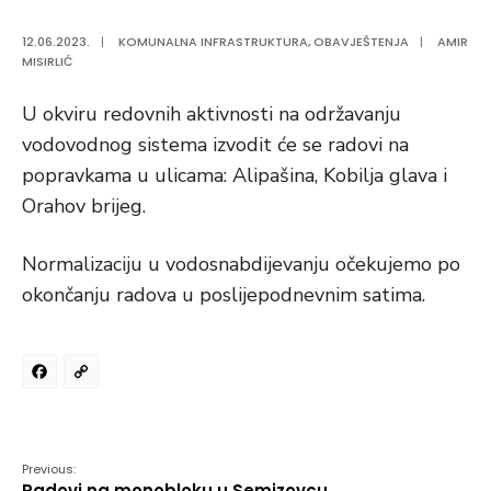
12.06.2023.
|
KOMUNALNA INFRASTRUKTURA
,
OBAVJEŠTENJA
|
AMIR
MISIRLIĆ
U okviru redovnih aktivnosti na održavanju
vodovodnog sistema izvodit će se radovi na
popravkama u ulicama: Alipašina, Kobilja glava i
Orahov brijeg.
Normalizaciju u vodosnabdijevanju očekujemo po
okončanju radova u poslijepodnevnim satima.
Facebook
Copy
Link
Previous:
Radovi na monobloku u Semizovcu