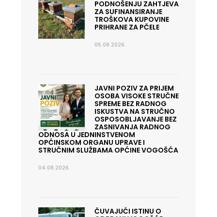
PODNOŠENJU ZAHTJEVA
ZA SUFINANSIRANJE
TROŠKOVA KUPOVINE
PRIHRANE ZA PČELE
05.08.2026.
JAVNI POZIV ZA PRIJEM
OSOBA VISOKE STRUČNE
SPREME BEZ RADNOG
ISKUSTVA NA STRUČNO
OSPOSOBLJAVANJE BEZ
ZASNIVANJA RADNOG
ODNOSA U JEDNINSTVENOM
OPĆINSKOM ORGANU UPRAVE I
STRUČNIM SLUŽBAMA OPĆINE VOGOŠĆA
04.08.2026.
ČUVAJUĆI ISTINU O