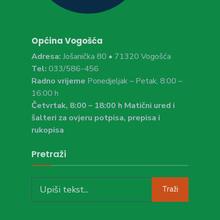
Općina Vogošća
Adresa:
Jošanička 80 • 71320 Vogošća
Tel:
033/586-456
Radno vrijeme
Ponedjeljak – Petak, 8:00 –
16:00 h
Četvrtak, 8:00 – 18:00 h Matični ured i
šalteri za ovjeru potpisa, prepisa i
rukopisa
Pretraži
Search
Traži
for: