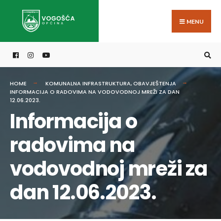
Search
Skip
for:
to
MENU
content
HOME
KOMUNALNA INFRASTRUKTURA
,
OBAVJEŠTENJA
INFORMACIJA O RADOVIMA NA VODOVODNOJ MREŽI ZA DAN
12.06.2023.
Informacija o
radovima na
vodovodnoj mreži za
dan 12.06.2023.