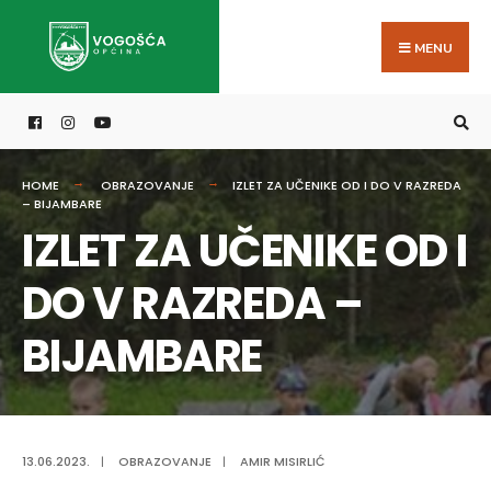
Search
Skip
for:
to
MENU
content
HOME
OBRAZOVANJE
IZLET ZA UČENIKE OD I DO V RAZREDA
– BIJAMBARE
IZLET ZA UČENIKE OD I
DO V RAZREDA –
BIJAMBARE
13.06.2023.
|
OBRAZOVANJE
|
AMIR MISIRLIĆ