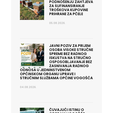
PODNOŠENJU ZAHTJEVA
ZA SUFINANSIRANJE
TROŠKOVA KUPOVINE
PRIHRANE ZA PČELE
05.08.2026.
JAVNI POZIV ZA PRIJEM
OSOBA VISOKE STRUČNE
SPREME BEZ RADNOG
ISKUSTVA NA STRUČNO
OSPOSOBLJAVANJE BEZ
ZASNIVANJA RADNOG
ODNOSA U JEDNINSTVENOM
OPĆINSKOM ORGANU UPRAVE I
STRUČNIM SLUŽBAMA OPĆINE VOGOŠĆA
04.08.2026.
ČUVAJUĆI ISTINU O