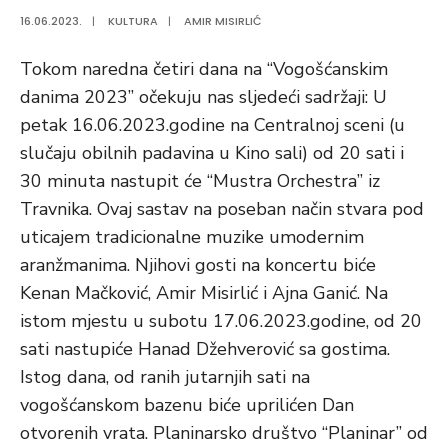
16.06.2023.
|
KULTURA
|
AMIR MISIRLIĆ
Tokom naredna četiri dana na “Vogošćanskim
danima 2023” očekuju nas sljedeći sadržaji: U
petak 16.06.2023.godine na Centralnoj sceni (u
slučaju obilnih padavina u Kino sali) od 20 sati i
30 minuta nastupit će “Mustra Orchestra” iz
Travnika. Ovaj sastav na poseban način stvara pod
uticajem tradicionalne muzike umodernim
aranžmanima. Njihovi gosti na koncertu biće
Kenan Mačković, Amir Misirlić i Ajna Ganić. Na
istom mjestu u subotu 17.06.2023.godine, od 20
sati nastupiće Hanad Džehverović sa gostima.
Istog dana, od ranih jutarnjih sati na
vogošćanskom bazenu biće uprilićen Dan
otvorenih vrata. Planinarsko društvo “Planinar” od