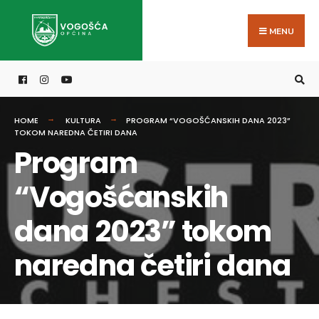
Search
Skip
for:
to
MENU
content
HOME
KULTURA
PROGRAM “VOGOŠĆANSKIH DANA 2023”
TOKOM NAREDNA ČETIRI DANA
Program
“Vogošćanskih
dana 2023” tokom
naredna četiri dana