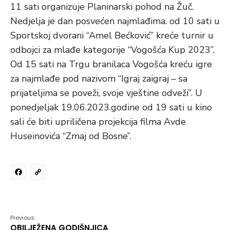
11 sati organizuje Planinarski pohod na Žuč.
Nedjelja je dan posvećen najmlađima. od 10 sati u
Sportskoj dvorani “Amel Bećković” kreće turnir u
odbojci za mlađe kategorije “Vogošća Kup 2023”.
Od 15 sati na Trgu branilaca Vogošća kreću igre
za najmlađe pod nazivom “Igraj zaigraj – sa
prijateljima se poveži, svoje vještine odveži”. U
ponedjeljak 19.06.2023.godine od 19 sati u kino
sali će biti upriličena projekcija filma Avde
Huseinovića “Zmaj od Bosne”.
Facebook
Copy
Link
Previous:
OBILJEŽENA GODIŠNJICA