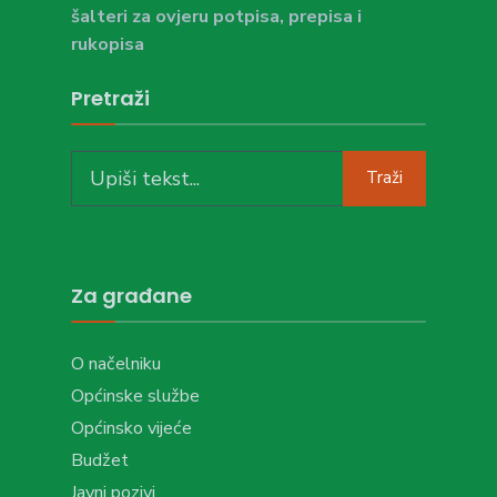
šalteri za ovjeru potpisa, prepisa i
rukopisa
Pretraži
Search
Traži
for:
Za građane
O načelniku
Općinske službe
Općinsko vijeće
Budžet
Javni pozivi