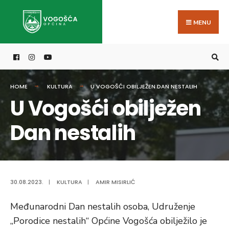
Search
Skip
for:
to
MENU
content
HOME
KULTURA
U VOGOŠĆI OBILJEŽEN DAN NESTALIH
U Vogošći obilježen
Dan nestalih
30.08.2023.
|
KULTURA
|
AMIR MISIRLIĆ
Međunarodni Dan nestalih osoba, Udruženje
„Porodice nestalih“ Općine Vogošća obilježilo je