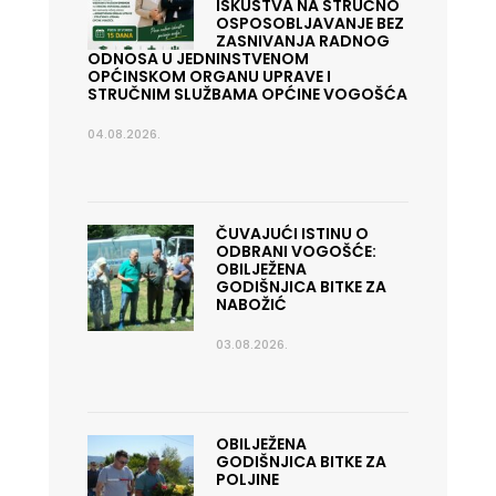
ISKUSTVA NA STRUČNO
OSPOSOBLJAVANJE BEZ
ZASNIVANJA RADNOG
ODNOSA U JEDNINSTVENOM
OPĆINSKOM ORGANU UPRAVE I
STRUČNIM SLUŽBAMA OPĆINE VOGOŠĆA
04.08.2026.
ČUVAJUĆI ISTINU O
ODBRANI VOGOŠĆE:
OBILJEŽENA
GODIŠNJICA BITKE ZA
NABOŽIĆ
03.08.2026.
OBILJEŽENA
GODIŠNJICA BITKE ZA
POLJINE