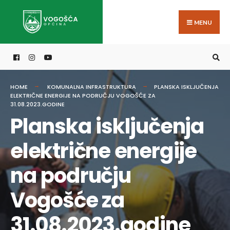
Search
Skip
for:
to
MENU
content
HOME
KOMUNALNA INFRASTRUKTURA
PLANSKA ISKLJUČENJA
ELEKTRIČNE ENERGIJE NA PODRUČJU VOGOŠĆE ZA
31.08.2023.GODINE
Planska isključenja
električne energije
na području
Vogošće za
31.08.2023.godine