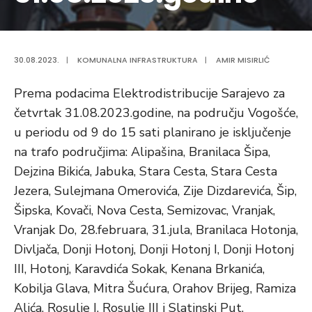
30.08.2023.
|
KOMUNALNA INFRASTRUKTURA
|
AMIR MISIRLIĆ
Prema podacima Elektrodistribucije Sarajevo za
četvrtak 31.08.2023.godine, na području Vogošće,
u periodu od 9 do 15 sati planirano je isključenje
na trafo područjima: Alipašina, Branilaca Šipa,
Dejzina Bikića, Jabuka, Stara Cesta, Stara Cesta
Jezera, Sulejmana Omerovića, Zije Dizdarevića, Šip,
Šipska, Kovači, Nova Cesta, Semizovac, Vranjak,
Vranjak Do, 28.februara, 31.jula, Branilaca Hotonja,
Divljača, Donji Hotonj, Donji Hotonj I, Donji Hotonj
III, Hotonj, Karavdića Sokak, Kenana Brkanića,
Kobilja Glava, Mitra Šućura, Orahov Brijeg, Ramiza
Alića, Rosulje I, Rosulje III i Slatinski Put.