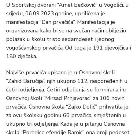
U Sportskoj dvorani “Amel Bećković” u Vogošći, u
srijedu, 06.09.2023.godine, upriličena je
manifestacija “Dan prvačića”. Manifestacija je
organizovana kako bi se na svečan način obilježio
polazak u školu tristo sedamdeset i jednog
vogošćanskog prvačića. Od toga je 191 djevojčica i
180 dječaka.
Najviše prvačića upisano je u Osnovnoj školi
“Zahid Baručija”, njih ukupno 112, raspoređenih u
četiri odjeljenja. Četiri odjeljenja su formirana i u
Osnovnoj školi “Mirsad Prnjavorac” za 106 novih
prvačića. Osnovna škola “Zajko Delić”, prihvatila je
za ovu školsku godinu 60 prvačića, smještenih u
ukupno tri odjeljenja. Kada je u pitanju Osnovna
škola “Porodice efendije Ramić” ona broji pedeset