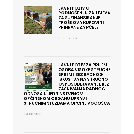
JAVNI POZIV O
PODNOŠENJU ZAHTJEVA
ZA SUFINANSIRANJE
TROŠKOVA KUPOVINE
PRIHRANE ZA PČELE
05.08.2026.
JAVNI POZIV ZA PRIJEM
OSOBA VISOKE STRUČNE
SPREME BEZ RADNOG
ISKUSTVA NA STRUČNO
OSPOSOBLJAVANJE BEZ
ZASNIVANJA RADNOG
ODNOSA U JEDNINSTVENOM
OPĆINSKOM ORGANU UPRAVE I
STRUČNIM SLUŽBAMA OPĆINE VOGOŠĆA
04.08.2026.