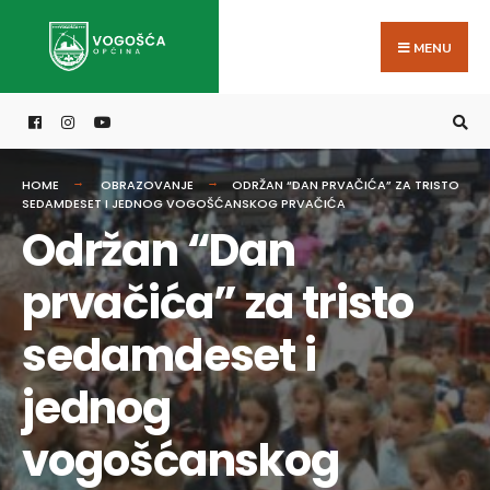
Search
Skip
for:
to
MENU
content
HOME
OBRAZOVANJE
ODRŽAN “DAN PRVAČIĆA” ZA TRISTO
SEDAMDESET I JEDNOG VOGOŠĆANSKOG PRVAČIĆA
Održan “Dan
prvačića” za tristo
sedamdeset i
jednog
vogošćanskog