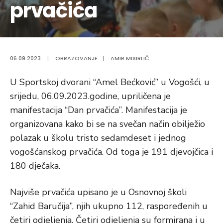
prvačića
06.09.2023.
|
OBRAZOVANJE
|
AMIR MISIRLIĆ
U Sportskoj dvorani “Amel Bećković” u Vogošći, u
srijedu, 06.09.2023.godine, upriličena je
manifestacija “Dan prvačića”. Manifestacija je
organizovana kako bi se na svečan način obilježio
polazak u školu tristo sedamdeset i jednog
vogošćanskog prvačića. Od toga je 191 djevojčica i
180 dječaka.
Najviše prvačića upisano je u Osnovnoj školi
“Zahid Baručija”, njih ukupno 112, raspoređenih u
četiri odjeljenja.
Četiri odjeljenja su formirana i u