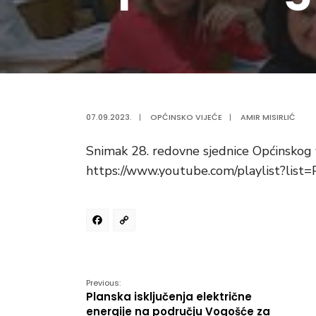
07.09.2023.
|
OPĆINSKO VIJEĆE
|
AMIR MISIRLIĆ
Snimak 28. redovne sjednice Općinskog 
https://www.youtube.com/playlist?l
Facebook
Copy
Link
Previous:
Planska isključenja električne
energije na području Vogošće za