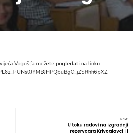
vijeća Vogošća možete pogledati na linku
ist=PL6z_PUNs0JYMBJHPQbuBgO_jZSRhh6pXZ
Next:
U toku radovi na izgradnji
rezervoara Krivoglavci I i