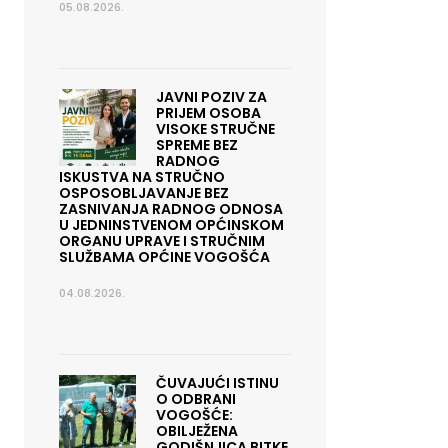
05.08.2026.
JAVNI POZIV ZA
PRIJEM OSOBA
VISOKE STRUČNE
SPREME BEZ
RADNOG
ISKUSTVA NA STRUČNO
OSPOSOBLJAVANJE BEZ
ZASNIVANJA RADNOG ODNOSA
U JEDNINSTVENOM OPĆINSKOM
ORGANU UPRAVE I STRUČNIM
SLUŽBAMA OPĆINE VOGOŠĆA
04.08.2026.
ČUVAJUĆI ISTINU
O ODBRANI
VOGOŠĆE:
OBILJEŽENA
GODIŠNJICA BITKE