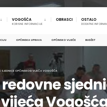
VOGOŠĆA
OBRASCI
OSTALO
KORISNE INFORMACIJE
DODATNE INFORMA
PCIJU
OPĆINSKA UPRAVA
OPĆINSKO VIJEĆE
BUDŽET
NE SJEDNICE OPĆINSKOG VIJEĆA VOGOŠĆA
 redovne sjedn
vijeća Vogošć