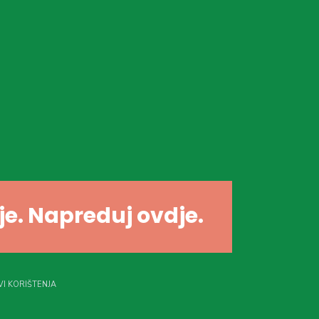
dje. Napreduj ovdje.
I KORIŠTENJA