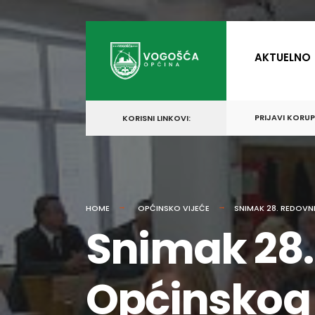
for:
Skip
to
AKTUELNO
content
PRIJAVI KORU
KORISNI LINKOVI:
HOME
OPĆINSKO VIJEĆE
SNIMAK 28. REDOV
Snimak 28.
Općinskog 