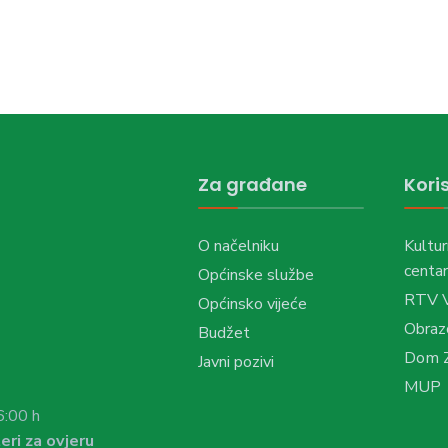
Za građane
Koris
O načelniku
Kultur
centar
Općinske službe
RTV 
Općinsko vijeće
Obraz
Budžet
Dom Z
Javni pozivi
MUP
6:00 h
eri za ovjeru