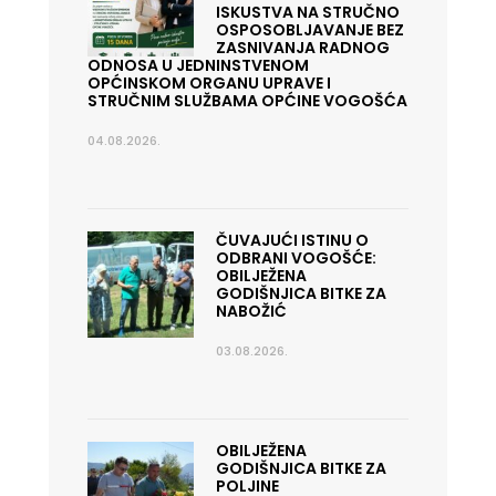
ISKUSTVA NA STRUČNO
OSPOSOBLJAVANJE BEZ
ZASNIVANJA RADNOG
ODNOSA U JEDNINSTVENOM
OPĆINSKOM ORGANU UPRAVE I
STRUČNIM SLUŽBAMA OPĆINE VOGOŠĆA
04.08.2026.
ČUVAJUĆI ISTINU O
ODBRANI VOGOŠĆE:
OBILJEŽENA
GODIŠNJICA BITKE ZA
NABOŽIĆ
03.08.2026.
OBILJEŽENA
GODIŠNJICA BITKE ZA
POLJINE