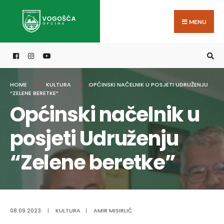
Search
Skip
for:
to
MENU
content
HOME
KULTURA
OPĆINSKI NAČELNIK U POSJETI UDRUŽENJU
“ZELENE BERETKE”
Općinski načelnik u
posjeti Udruženju
“Zelene beretke”
08.09.2023.
|
KULTURA
|
AMIR MISIRLIĆ