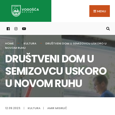
Search
Skip
for:
to
MENU
content
HOME
KULTURA
DRUŠTVENI DOM U SEMIZOVCU USKORO U
NOVOM RUHU
DRUŠTVENI DOM U
SEMIZOVCU USKORO
U NOVOM RUHU
12.09.2023.
|
KULTURA
|
AMIR MISIRLIĆ