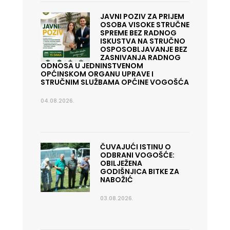
JAVNI POZIV ZA PRIJEM
OSOBA VISOKE STRUČNE
SPREME BEZ RADNOG
ISKUSTVA NA STRUČNO
OSPOSOBLJAVANJE BEZ
ZASNIVANJA RADNOG
ODNOSA U JEDNINSTVENOM
OPĆINSKOM ORGANU UPRAVE I
STRUČNIM SLUŽBAMA OPĆINE VOGOŠĆA
04.08.2026.
ČUVAJUĆI ISTINU O
ODBRANI VOGOŠĆE:
OBILJEŽENA
GODIŠNJICA BITKE ZA
NABOŽIĆ
03.08.2026.