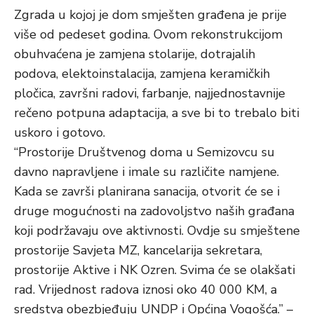
Zgrada u kojoj je dom smješten građena je prije
više od pedeset godina. Ovom rekonstrukcijom
obuhvaćena je zamjena stolarije, dotrajalih
podova, elektoinstalacija, zamjena keramičkih
pločica, završni radovi, farbanje, najjednostavnije
rečeno potpuna adaptacija, a sve bi to trebalo biti
uskoro i gotovo.
“Prostorije Društvenog doma u Semizovcu su
davno napravljene i imale su različite namjene.
Kada se završi planirana sanacija, otvorit će se i
druge mogućnosti na zadovoljstvo naših građana
koji podržavaju ove aktivnosti. Ovdje su smještene
prostorije Savjeta MZ, kancelarija sekretara,
prostorije Aktive i NK Ozren. Svima će se olakšati
rad. Vrijednost radova iznosi oko 40 000 KM, a
sredstva obezbjeđuju UNDP i Općina Vogošća.” –