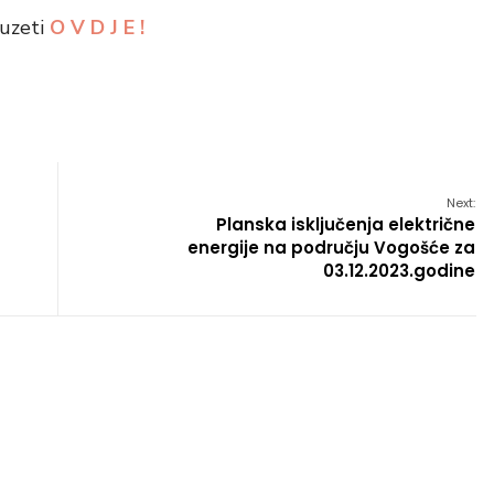
euzeti
O V D J E !
Next:
Planska isključenja električne
energije na području Vogošće za
03.12.2023.godine