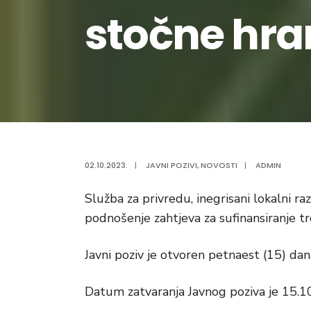
stočne hra
02.10.2023.
|
JAVNI POZIVI
,
NOVOSTI
|
ADMIN
Služba za privredu, inegrisani lokalni raz
podnošenje zahtjeva za sufinansiranje t
Javni poziv je otvoren petnaest (15) dan
Datum zatvaranja Javnog poziva je 15.1