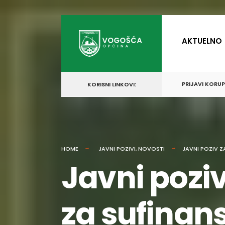
for:
Skip
to
AKTUELNO
content
PRIJAVI KORU
KORISNI LINKOVI:
HOME
JAVNI POZIVI
,
NOVOSTI
JAVNI POZIV 
Javni pozi
za sufinan