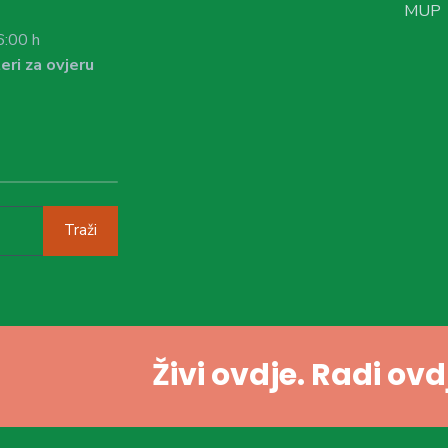
MUP
6:00 h
eri za ovjeru
Traži
Živi ovdje. Radi ov