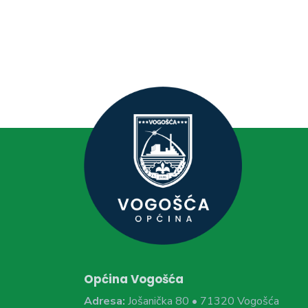
Općina Vogošća
Adresa:
Jošanička 80 • 71320 Vogošća