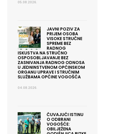
05.08.2026.
JAVNI POZIV ZA
PRIJEM OSOBA
VISOKE STRUČNE
SPREME BEZ
RADNOG
ISKUSTVA NA STRUČNO
OSPOSOBLJAVANJE BEZ
ZASNIVANJA RADNOG ODNOSA
U JEDNINSTVENOM OPĆINSKOM
ORGANU UPRAVE I STRUČNIM
SLUŽBAMA OPĆINE VOGOŠĆA
04.08.2026.
ČUVAJUĆI ISTINU
O ODBRANI
VOGOŠĆE:
OBILJEŽENA
GODIŠNJICA BITKE