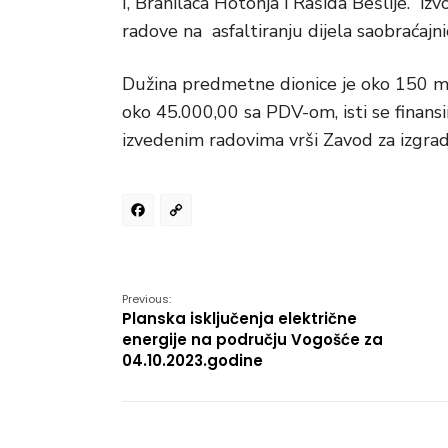
I, Branilaca Hotonja i Rašida Bešlije. i
radove na asfaltiranju dijela saobraćajni
Dužina predmetne dionice je oko 150 met
oko 45.000,00 sa PDV-om, isti se finans
izvedenim radovima vrši Zavod za izgrad
Facebook
Copy
Link
Previous:
Planska isključenja električne
energije na području Vogošće za
04.10.2023.godine