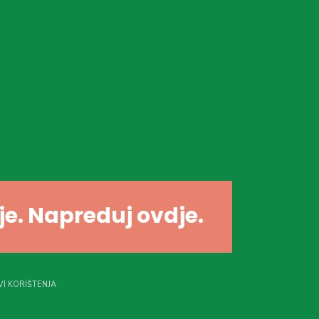
dje. Napreduj ovdje.
I KORIŠTENJA