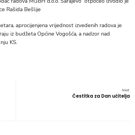
zvođač radova MGBH d.o.o. Sarajevo otpočeo izvodio je
ce Rašida Bešlije
ara, aprocijenjena vrijednost izvedenih radova je
iraju iz budžeta Općine Vogošća, a nadzor nad
nju KS.
Next:
Čestitka za Dan učitelja