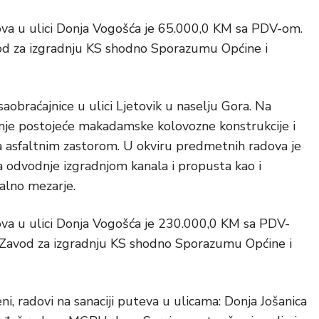
ova u ulici Donja Vogošća je 65.000,0 KM sa PDV-om.
od za izgradnju KS shodno Sporazumu Općine i
 saobraćajnice u ulici Ljetovik u naselju Gora. Na
enje postojeće makadamske kolovozne konstrukcije i
a asfaltnim zastorom. U okviru predmetnih radova je
a odvodnje izgradnjom kanala i propusta kao i
kalno mezarje.
ova u ulici Donja Vogošća je 230.000,0 KM sa PDV-
 Zavod za izgradnju KS shodno Sporazumu Općine i
ni, radovi na sanaciji puteva u ulicama: Donja Jošanica