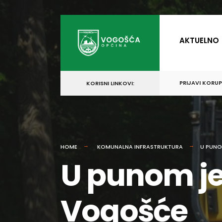
for:
Skip
to
AKTUELNO
content
PRIJAVI KORU
KORISNI LINKOVI:
HOME
KOMUNALNA INFRASTRUKTURA
U PUNO
U punom je
Vogošće