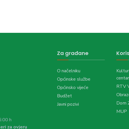
Za građane
Koris
O načelniku
Kultur
centar
Općinske službe
RTV 
Općinsko vijeće
Obraz
Budžet
Dom Z
Javni pozivi
MUP
6:00 h
eri za ovjeru