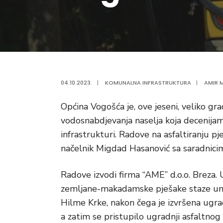
04.10.2023.
|
KOMUNALNA INFRASTRUKTURA
|
AMIR M
Općina Vogošća je, ove jeseni, veliko gr
vodosnabdjevanja naselja koja decenijam
infrastrukturi. Radove na asfaltiranju pj
načelnik Migdad Hasanović sa saradnici
Radove izvodi firma “AME” d.o.o. Breza. 
zemljane-makadamske pješake staze unut
Hilme Krke, nakon čega je izvršena ugra
a zatim se pristupilo ugradnji asfaltno