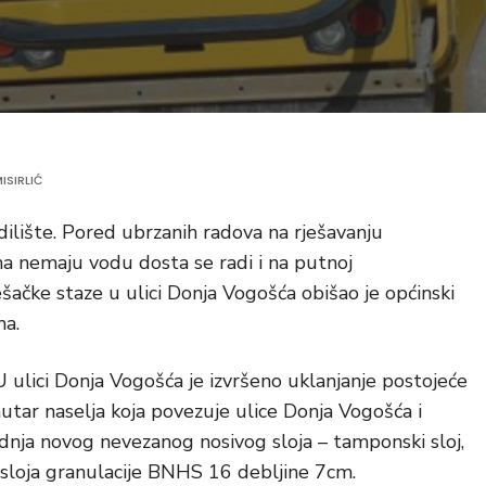
ISIRLIĆ
adilište. Pored ubrzanih radova na rješavanju
a nemaju vodu dosta se radi i na putnoj
ešačke staze u ulici Donja Vogošća obišao je općinski
ma.
U ulici Donja Vogošća je izvršeno uklanjanje postojeće
ar naselja koja povezuje ulice Donja Vogošća i
dnja novog nevezanog nosivog sloja – tamponski sloj,
g sloja granulacije BNHS 16 debljine 7cm.