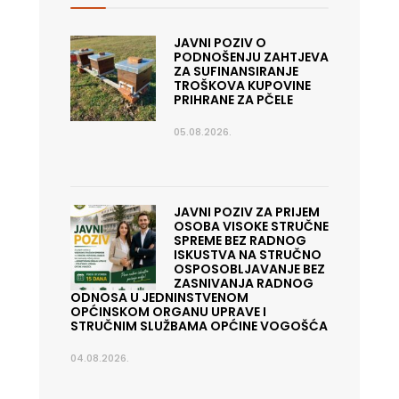
JAVNI POZIV O
PODNOŠENJU ZAHTJEVA
ZA SUFINANSIRANJE
TROŠKOVA KUPOVINE
PRIHRANE ZA PČELE
05.08.2026.
JAVNI POZIV ZA PRIJEM
OSOBA VISOKE STRUČNE
SPREME BEZ RADNOG
ISKUSTVA NA STRUČNO
OSPOSOBLJAVANJE BEZ
ZASNIVANJA RADNOG
ODNOSA U JEDNINSTVENOM
OPĆINSKOM ORGANU UPRAVE I
STRUČNIM SLUŽBAMA OPĆINE VOGOŠĆA
04.08.2026.