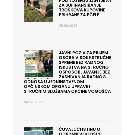
PODNOŠENJU ZAHTJEVA
ZA SUFINANSIRANJE
TROŠKOVA KUPOVINE
PRIHRANE ZA PČELE
05.08.2026.
JAVNI POZIV ZA PRIJEM
OSOBA VISOKE STRUČNE
SPREME BEZ RADNOG
ISKUSTVA NA STRUČNO
OSPOSOBLJAVANJE BEZ
ZASNIVANJA RADNOG
ODNOSA U JEDNINSTVENOM
OPĆINSKOM ORGANU UPRAVE I
STRUČNIM SLUŽBAMA OPĆINE VOGOŠĆA
04.08.2026.
ČUVAJUĆI ISTINU O
ODBRANI VOGOŠĆE: