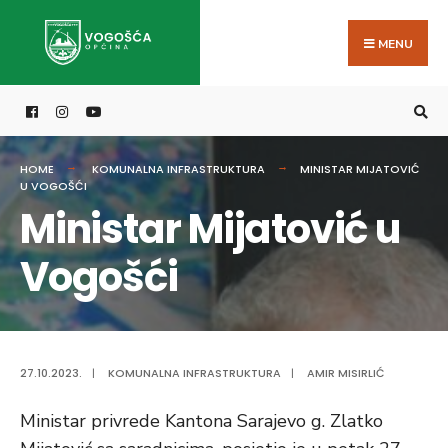
Search
Skip
for:
to
MENU
content
HOME
KOMUNALNA INFRASTRUKTURA
MINISTAR MIJATOVIĆ
U VOGOŠĆI
Ministar Mijatović u
Vogošći
27.10.2023.
|
KOMUNALNA INFRASTRUKTURA
|
AMIR MISIRLIĆ
Ministar privrede Kantona Sarajevo g. Zlatko