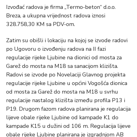
Izvođać radova je firma „Termo-beton“ d.o.o.
Breza, a ukupna vrijednost radova iznosi
328.758,30 KM sa PDV-om.
Zatim su obišli i lokaciju na kojoj se izvode radovi
po Ugovoru o izvođenju radova na II fazi
regulacije rijeke Ljubine na dionici od mosta za
Garež do mosta na M18 sa sanacijom klizišta.
Radovi se izvode po Novelaciji Glavnog projekta
regulacije rijeke Ljubine u općini Vogošća dionica
od mosta za Garež do mosta na M18 u svrhu
regulacije nastalog klizišta između profila P13 i
P19. Drugom fazom radova planirana je regulacija
lijeve obale rijeke Ljubine od kampade K1 do
kampade K15 u dužini od 106 m. Regulacija lijeve
obale rijeke Ljubine planirana je izgradnjom AB