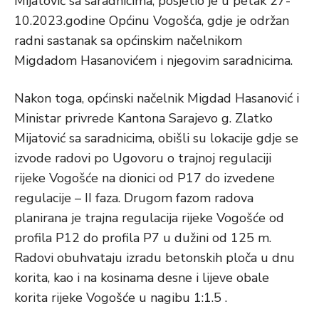
Mijatović sa saradnicima, posjetio je u petak 27-
10.2023.godine Općinu Vogošća, gdje je održan
radni sastanak sa općinskim načelnikom
Migdadom Hasanovićem i njegovim saradnicima.
Nakon toga, općinski načelnik Migdad Hasanović i
Ministar privrede Kantona Sarajevo g. Zlatko
Mijatović sa saradnicima, obišli su lokacije gdje se
izvode radovi po Ugovoru o trajnoj regulaciji
rijeke Vogošće na dionici od P17 do izvedene
regulacije – II faza. Drugom fazom radova
planirana je trajna regulacija rijeke Vogošće od
profila P12 do profila P7 u dužini od 125 m.
Radovi obuhvataju izradu betonskih ploča u dnu
korita, kao i na kosinama desne i lijeve obale
korita rijeke Vogošće u nagibu 1:1.5 .