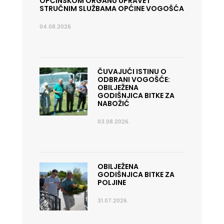
OPĆINSKOM ORGANU UPRAVE I
STRUČNIM SLUŽBAMA OPĆINE VOGOŠĆA
04.08.2026.
ČUVAJUĆI ISTINU O
ODBRANI VOGOŠĆE:
OBILJEŽENA
GODIŠNJICA BITKE ZA
NABOŽIĆ
03.08.2026.
OBILJEŽENA
GODIŠNJICA BITKE ZA
POLJINE
31.07.2026.