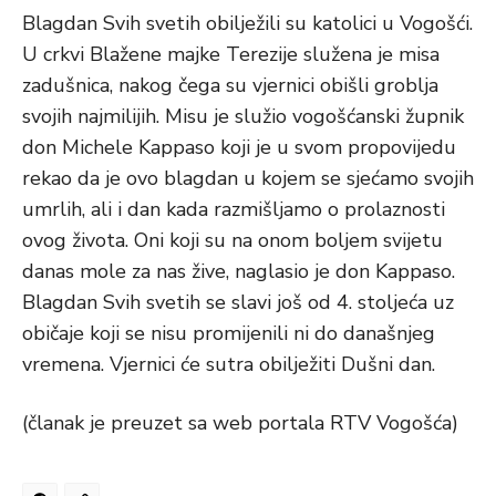
Blagdan Svih svetih obilježili su katolici u Vogošći.
U crkvi Blažene majke Terezije služena je misa
zadušnica, nakog čega su vjernici obišli groblja
svojih najmilijih. Misu je služio vogošćanski župnik
don Michele Kappaso koji je u svom propovijedu
rekao da je ovo blagdan u kojem se sjećamo svojih
umrlih, ali i dan kada razmišljamo o prolaznosti
ovog života. Oni koji su na onom boljem svijetu
danas mole za nas žive, naglasio je don Kappaso.
Blagdan Svih svetih se slavi još od 4. stoljeća uz
običaje koji se nisu promijenili ni do današnjeg
vremena. Vjernici će sutra obilježiti Dušni dan.
(članak je preuzet sa web portala RTV Vogošća)