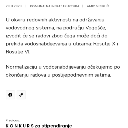
20.11.2023.
|
KOMUNALNA INFRASTRUKTURA
|
AMIR MISIRLIĆ
U okviru redovnih aktivnosti na održavanju
vodovodnog sistema, na području Vogošće,
izvodit će se radovi zbog čega može doći do
prekida vodosnabdijevanja u ulicama: Rosulje X i
Rosulje VI.
Normalizaciju u vodosnabdijevanju očekujemo po
okončanju radova u poslijepodnevnim satima.
Facebook
Copy
Link
Previous:
K O N K U R S za stipendiranje