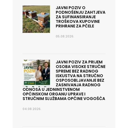
JAVNI POZIV O
PODNOŠENJU ZAHTJEVA
ZA SUFINANSIRANJE
TROŠKOVA KUPOVINE
PRIHRANE ZA PČELE
05.08.2026.
JAVNI POZIV ZA PRIJEM
OSOBA VISOKE STRUČNE
SPREME BEZ RADNOG
ISKUSTVA NA STRUČNO
OSPOSOBLJAVANJE BEZ
ZASNIVANJA RADNOG
ODNOSA U JEDNINSTVENOM
OPĆINSKOM ORGANU UPRAVE I
STRUČNIM SLUŽBAMA OPĆINE VOGOŠĆA
04.08.2026.