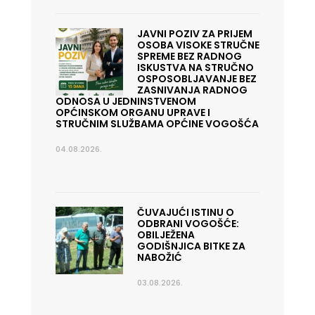
JAVNI POZIV ZA PRIJEM
OSOBA VISOKE STRUČNE
SPREME BEZ RADNOG
ISKUSTVA NA STRUČNO
OSPOSOBLJAVANJE BEZ
ZASNIVANJA RADNOG
ODNOSA U JEDNINSTVENOM
OPĆINSKOM ORGANU UPRAVE I
STRUČNIM SLUŽBAMA OPĆINE VOGOŠĆA
04.08.2026.
ČUVAJUĆI ISTINU O
ODBRANI VOGOŠĆE:
OBILJEŽENA
GODIŠNJICA BITKE ZA
NABOŽIĆ
03.08.2026.