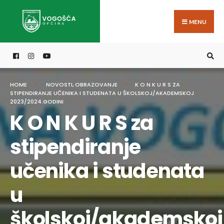
Search
Skip
for:
to
MENU
content
HOME
NOVOSTI
,
OBRAZOVANJE
K O N K U R S ZA
STIPENDIRANJE UČENIKA I STUDENATA U ŠKOLSKOJ/AKADEMSKOJ
2023/2024.GODINI
K O N K U R S za
stipendiranje
učenika i studenata
u
školskoj/akademskoj