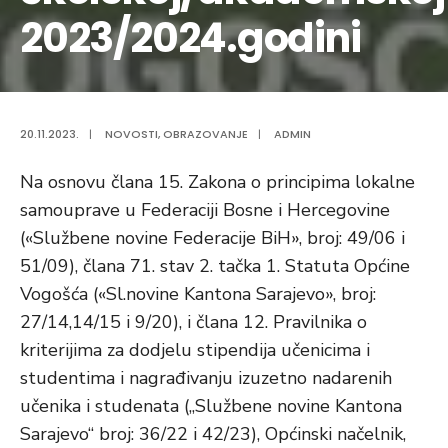
2023/2024.godini
20.11.2023.
|
NOVOSTI
,
OBRAZOVANJE
|
ADMIN
Na osnovu člana 15. Zakona o principima lokalne
samouprave u Federaciji Bosne i Hercegovine
(«Službene novine Federacije BiH», broj: 49/06 i
51/09), člana 71. stav 2. tačka 1. Statuta Općine
Vogošća («Sl.novine Kantona Sarajevo», broj:
27/14,14/15 i 9/20), i člana 12. Pravilnika o
kriterijima za dodjelu stipendija učenicima i
studentima i nagrađivanju izuzetno nadarenih
učenika i studenata („Službene novine Kantona
Sarajevo“ broj: 36/22 i 42/23), Općinski načelnik,