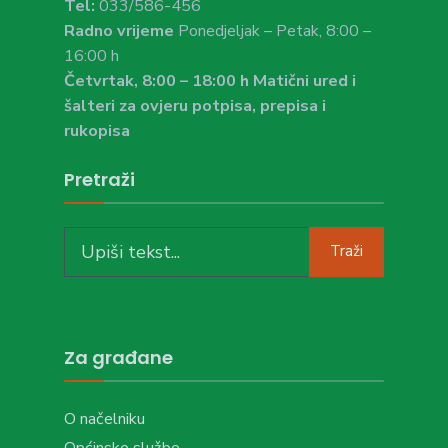
Tel:
033/586-456
Radno vrijeme
Ponedjeljak – Petak, 8:00 –
16:00 h
Četvrtak, 8:00 – 18:00 h Matični ured i
šalteri za ovjeru potpisa, prepisa i
rukopisa
Pretraži
Search
Traži
for:
Za građane
O načelniku
Općinske službe