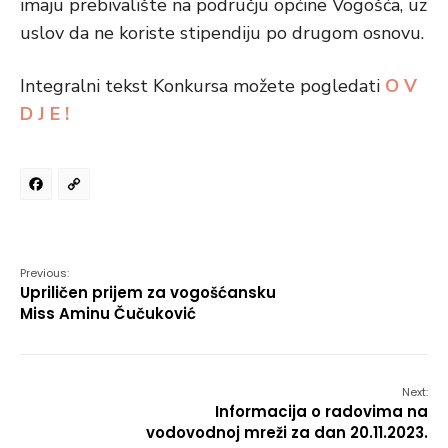
imaju prebivalište na području općine Vogošća, uz
uslov da ne koriste stipendiju po drugom osnovu.
Integralni tekst Konkursa možete pogledati
O V
D J E !
Facebook
Copy
Link
Previous:
Upriličen prijem za vogošćansku
Miss Aminu Čučuković
Next:
Informacija o radovima na
vodovodnoj mreži za dan 20.11.2023.