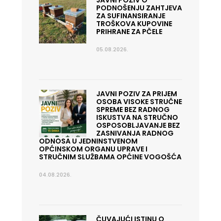
JAVNI POZIV O
PODNOŠENJU ZAHTJEVA
ZA SUFINANSIRANJE
TROŠKOVA KUPOVINE
PRIHRANE ZA PČELE
05.08.2026.
JAVNI POZIV ZA PRIJEM
OSOBA VISOKE STRUČNE
SPREME BEZ RADNOG
ISKUSTVA NA STRUČNO
OSPOSOBLJAVANJE BEZ
ZASNIVANJA RADNOG
ODNOSA U JEDNINSTVENOM
OPĆINSKOM ORGANU UPRAVE I
STRUČNIM SLUŽBAMA OPĆINE VOGOŠĆA
04.08.2026.
ČUVAJUĆI ISTINU O