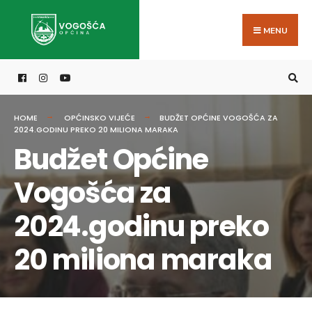
Search
Skip
for:
to
MENU
content
HOME
OPĆINSKO VIJEĆE
BUDŽET OPĆINE VOGOŠĆA ZA
2024.GODINU PREKO 20 MILIONA MARAKA
Budžet Općine
Vogošća za
2024.godinu preko
20 miliona maraka