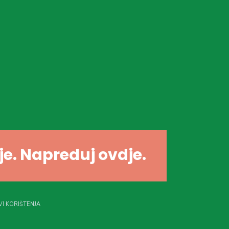
dje. Napreduj ovdje.
I KORIŠTENJA