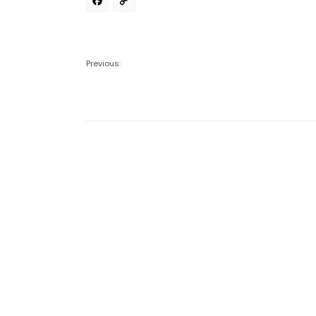
Facebook
Copy
Link
Previous: