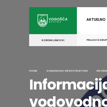
for:
Skip
to
AKTUELNO
content
PRIJAVI KORU
KORISNI LINKOVI:
HOME
KOMUNALNA INFRASTRUKTURA
INFORM
Informacij
vodovodnoj