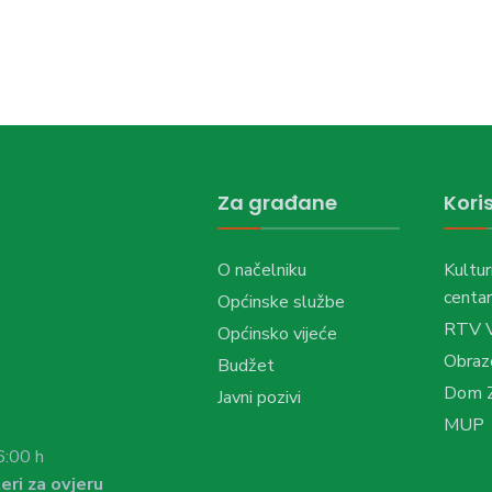
Za građane
Koris
O načelniku
Kultur
centar
Općinske službe
RTV 
Općinsko vijeće
Obraz
Budžet
Dom Z
Javni pozivi
MUP
6:00 h
eri za ovjeru