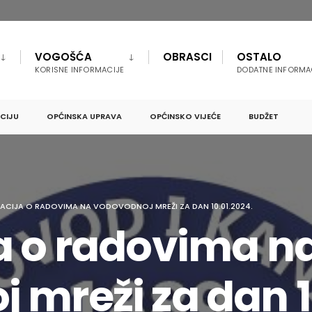
VOGOŠĆA
OBRASCI
OSTALO
KORISNE INFORMACIJE
DODATNE INFORMA
PCIJU
OPĆINSKA UPRAVA
OPĆINSKO VIJEĆE
BUDŽET
ACIJA O RADOVIMA NA VODOVODNOJ MREŽI ZA DAN 10.01.2024.
a o radovima n
 mreži za dan 1