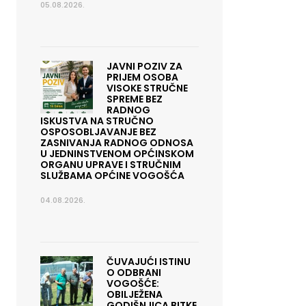
05.08.2026.
JAVNI POZIV ZA
PRIJEM OSOBA
VISOKE STRUČNE
SPREME BEZ
RADNOG
ISKUSTVA NA STRUČNO
OSPOSOBLJAVANJE BEZ
ZASNIVANJA RADNOG ODNOSA
U JEDNINSTVENOM OPĆINSKOM
ORGANU UPRAVE I STRUČNIM
SLUŽBAMA OPĆINE VOGOŠĆA
04.08.2026.
ČUVAJUĆI ISTINU
O ODBRANI
VOGOŠĆE:
OBILJEŽENA
GODIŠNJICA BITKE