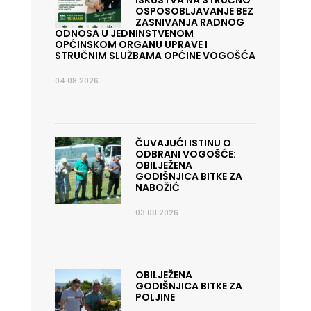
ISKUSTVA NA STRUČNO
OSPOSOBLJAVANJE BEZ
ZASNIVANJA RADNOG
ODNOSA U JEDNINSTVENOM
OPĆINSKOM ORGANU UPRAVE I
STRUČNIM SLUŽBAMA OPĆINE VOGOŠĆA
04.08.2026.
ČUVAJUĆI ISTINU O
ODBRANI VOGOŠĆE:
OBILJEŽENA
GODIŠNJICA BITKE ZA
NABOŽIĆ
03.08.2026.
OBILJEŽENA
GODIŠNJICA BITKE ZA
POLJINE