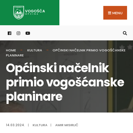
Search
Skip
for:
to
MENU
content
HOME
KULTURA
OPĆINSKI NAČELNIK PRIMIO VOGOŠĆANSKE
PLANINARE
Općinski načelnik
primio vogošćanske
planinare
14.03.2024.
|
KULTURA
|
AMIR MISIRLIĆ