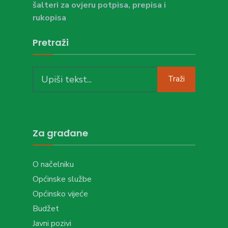
šalteri za ovjeru potpisa, prepisa i
rukopisa
Pretraži
Search
Traži
for:
Za građane
O načelniku
Općinske službe
Općinsko vijeće
Budžet
Javni pozivi