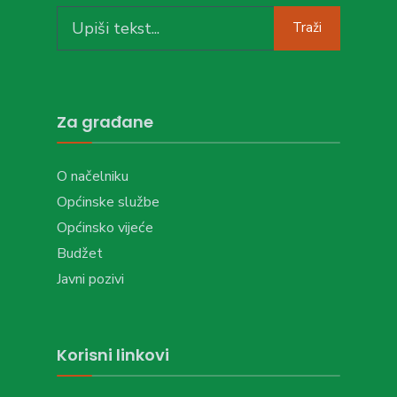
Search
Traži
for:
Za građane
O načelniku
Općinske službe
Općinsko vijeće
Budžet
Javni pozivi
Korisni linkovi