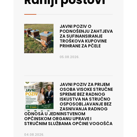
JAVNI POZIV O
PODNOŠENJU ZAHTJEVA
ZA SUFINANSIRANJE
TROŠKOVA KUPOVINE
PRIHRANE ZA PČELE
05.08.2026.
JAVNI POZIV ZA PRIJEM
OSOBA VISOKE STRUČNE
SPREME BEZ RADNOG
ISKUSTVA NA STRUČNO
OSPOSOBLJAVANJE BEZ
ZASNIVANJA RADNOG
ODNOSA U JEDNINSTVENOM
OPĆINSKOM ORGANU UPRAVE I
STRUČNIM SLUŽBAMA OPĆINE VOGOŠĆA
04.08.2026.