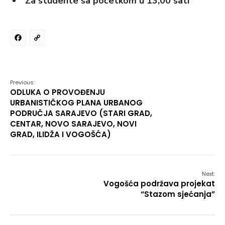
Za studente sa početkom u 13,00 sati
Facebook
Copy
Link
Previous:
ODLUKA O PROVOĐENJU
URBANISTIČKOG PLANA URBANOG
PODRUČJA SARAJEVO (STARI GRAD,
CENTAR, NOVO SARAJEVO, NOVI
GRAD, ILIDŽA I VOGOŠĆA)
Next:
Vogošća podržava projekat
“Stazom sjećanja”