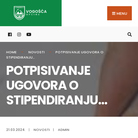
Search
Skip
for:
to
MENU
content
HOME
NOVOSTI
POTPISIVANJE UGOVORA O
STIPENDIRANJU…
POTPISIVANJE
UGOVORA O
STIPENDIRANJU…
21.03.2024.
|
NOVOSTI
|
ADMIN