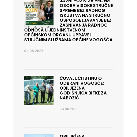
JAVNI POZIV ZA PRIJEM
OSOBA VISOKE STRUČNE
SPREME BEZ RADNOG
ISKUSTVA NA STRUČNO
OSPOSOBLJAVANJE BEZ
ZASNIVANJA RADNOG
ODNOSA U JEDNINSTVENOM
OPĆINSKOM ORGANU UPRAVE I
STRUČNIM SLUŽBAMA OPĆINE VOGOŠĆA
04.08.2026.
ČUVAJUĆI ISTINU O
ODBRANI VOGOŠĆE:
OBILJEŽENA
GODIŠNJICA BITKE ZA
NABOŽIĆ
03.08.2026.
OBILJEŽENA