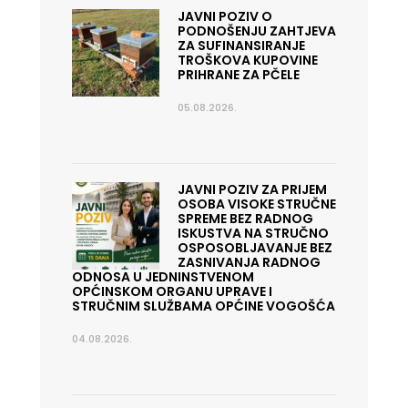
JAVNI POZIV O
PODNOŠENJU ZAHTJEVA
ZA SUFINANSIRANJE
TROŠKOVA KUPOVINE
PRIHRANE ZA PČELE
05.08.2026.
JAVNI POZIV ZA PRIJEM
OSOBA VISOKE STRUČNE
SPREME BEZ RADNOG
ISKUSTVA NA STRUČNO
OSPOSOBLJAVANJE BEZ
ZASNIVANJA RADNOG
ODNOSA U JEDNINSTVENOM
OPĆINSKOM ORGANU UPRAVE I
STRUČNIM SLUŽBAMA OPĆINE VOGOŠĆA
04.08.2026.