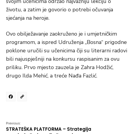
svojim učenicima održao najvažniju lekciju o
životu, a zatim je govorio o potrebi očuvanja
sjećanja na heroje.
Ovo obilježavanje zaokruženo je i umjetničkim
programom, a ispred Udruženja „Bosna“ prigodne
poklone uručili su učenicima čiji su literarni radovi
bili najuspješniji na konkursu raspisanim za ovu
priliku. Prvo mjesto zauzela je Zahra Hodžić,
drugo Ilda Mehić, a treće Nađa Fazlić.
Facebook
Copy
Link
Previous:
STRATEŠKA PLATFORMA – Strategija