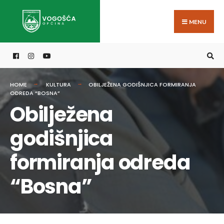
Search
Skip
for:
to
MENU
content
HOME
KULTURA
OBILJEŽENA GODIŠNJICA FORMIRANJA
ODREDA “BOSNA”
Obilježena
godišnjica
formiranja odreda
“Bosna”