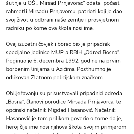
šutnje u OŠ „ Mirsad Prnjavorac“ odata počast
rahmetli Mirsadu Prnjavorcu, patrioti koji je dao
svoj život u odbrani naše zemlje i prosvjetnom
radniku po kome ova škola nosi ime.
Ovaj izuzetni čovjek i borac bio je pripadnik
specijalne jedinice MUP-a RBIH „Odred Bosna“.
Poginuo je 6. decembra 1992. godine na prvim
borbenim linijama u Azićima. Posthumno je
odlikovan Zlatnom policijskom značkom.
Obilježavanju su prisustvovali pripadnici odreda
„Bosna“, članovi porodice Mirsada Prnjavorca, te
općinski načelnik Migdad Hasanović. Načelnik
Hasanović je tom prilikom govorio o tome da je,
heroj čije ime nosi njihova škola, svojim primjerom