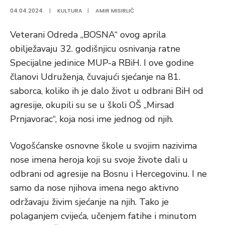
04.04.2024.
|
KULTURA
|
AMIR MISIRLIĆ
Veterani Odreda „BOSNA“ ovog aprila
obilježavaju 32. godišnjicu osnivanja ratne
Specijalne jedinice MUP-a RBiH. I ove godine
članovi Udruženja, čuvajući sjećanje na 81.
saborca, koliko ih je dalo život u odbrani BiH od
agresije, okupili su se u školi OŠ „Mirsad
Prnjavorac“, koja nosi ime jednog od njih.
Vogošćanske osnovne škole u svojim nazivima
nose imena heroja koji su svoje živote dali u
odbrani od agresije na Bosnu i Hercegovinu. I ne
samo da nose njihova imena nego aktivno
održavaju živim sjećanje na njih. Tako je
polaganjem cvijeća, učenjem fatihe i minutom