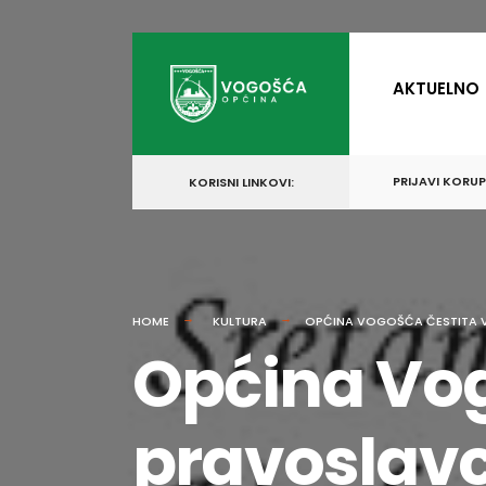
for:
Skip
to
AKTUELNO
content
PRIJAVI KORU
KORISNI LINKOVI:
HOME
KULTURA
OPĆINA VOGOŠĆA ČESTITA 
Općina Vog
pravoslav