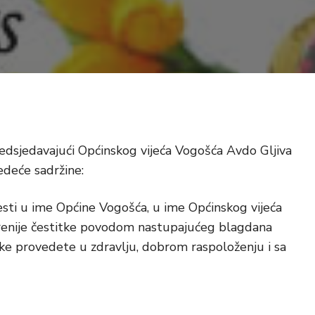
edsjedavajući Općinskog vijeća Vogošća Avdo Gljiva
edeće sadržine:
esti u ime Općine Vogošća, u ime Općinskog vijeća
krenije čestitke povodom nastupajućeg blagdana
ke provedete u zdravlju, dobrom raspoloženju i sa