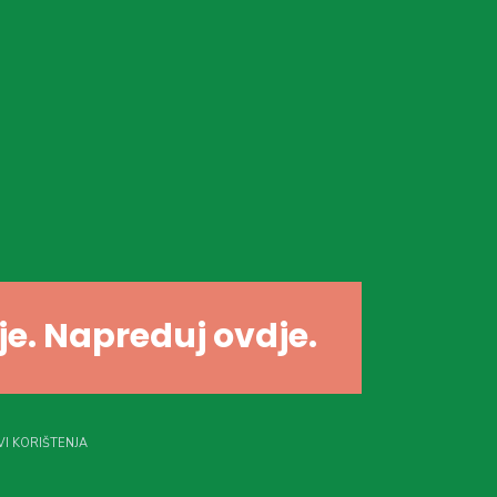
dje. Napreduj ovdje.
I KORIŠTENJA