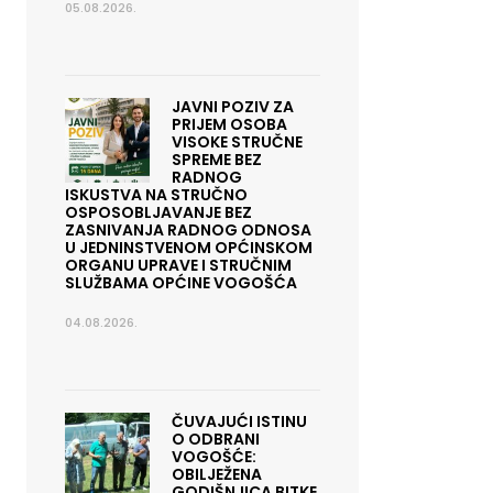
05.08.2026.
JAVNI POZIV ZA
PRIJEM OSOBA
VISOKE STRUČNE
SPREME BEZ
RADNOG
ISKUSTVA NA STRUČNO
OSPOSOBLJAVANJE BEZ
ZASNIVANJA RADNOG ODNOSA
U JEDNINSTVENOM OPĆINSKOM
ORGANU UPRAVE I STRUČNIM
SLUŽBAMA OPĆINE VOGOŠĆA
04.08.2026.
ČUVAJUĆI ISTINU
O ODBRANI
VOGOŠĆE:
OBILJEŽENA
GODIŠNJICA BITKE