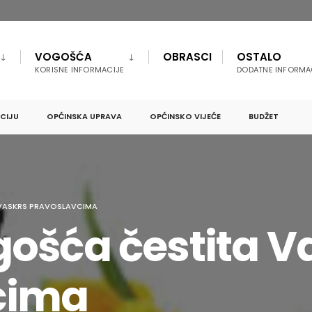
VOGOŠĆA
OBRASCI
OSTALO
KORISNE INFORMACIJE
DODATNE INFORMA
PCIJU
OPĆINSKA UPRAVA
OPĆINSKO VIJEĆE
BUDŽET
VASKRS PRAVOSLAVCIMA
ošća čestita V
cima