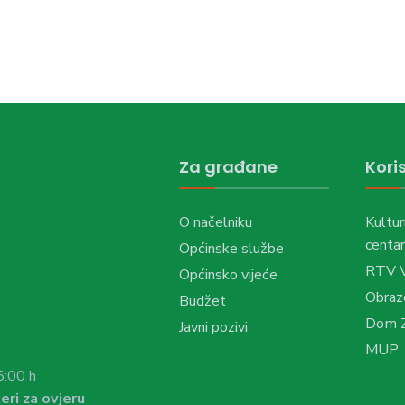
Za građane
Koris
O načelniku
Kultur
centar
Općinske službe
RTV 
Općinsko vijeće
Obraz
Budžet
Dom Z
Javni pozivi
MUP
6:00 h
eri za ovjeru