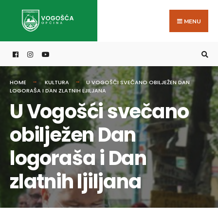
Search
Skip
for:
to
MENU
content
HOME
KULTURA
U VOGOŠĆI SVEČANO OBILJEŽEN DAN
LOGORAŠA I DAN ZLATNIH LJILJANA
U Vogošći svečano
obilježen Dan
logoraša i Dan
zlatnih ljiljana