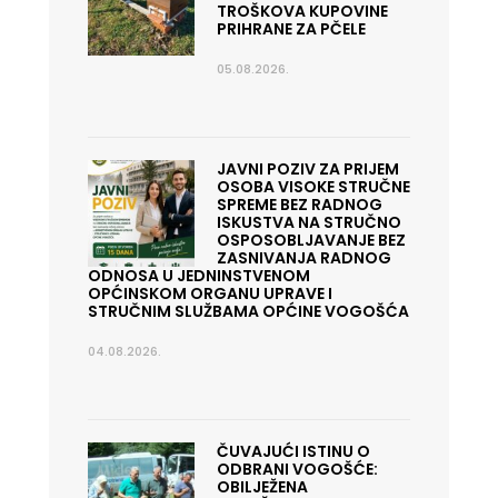
TROŠKOVA KUPOVINE
PRIHRANE ZA PČELE
05.08.2026.
JAVNI POZIV ZA PRIJEM
OSOBA VISOKE STRUČNE
SPREME BEZ RADNOG
ISKUSTVA NA STRUČNO
OSPOSOBLJAVANJE BEZ
ZASNIVANJA RADNOG
ODNOSA U JEDNINSTVENOM
OPĆINSKOM ORGANU UPRAVE I
STRUČNIM SLUŽBAMA OPĆINE VOGOŠĆA
04.08.2026.
ČUVAJUĆI ISTINU O
ODBRANI VOGOŠĆE:
OBILJEŽENA