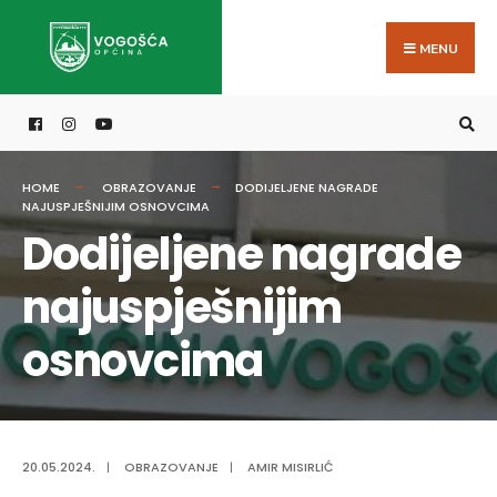
Search
Skip
for:
to
MENU
content
HOME
OBRAZOVANJE
DODIJELJENE NAGRADE
NAJUSPJEŠNIJIM OSNOVCIMA
Dodijeljene nagrade
najuspješnijim
osnovcima
20.05.2024.
|
OBRAZOVANJE
|
AMIR MISIRLIĆ