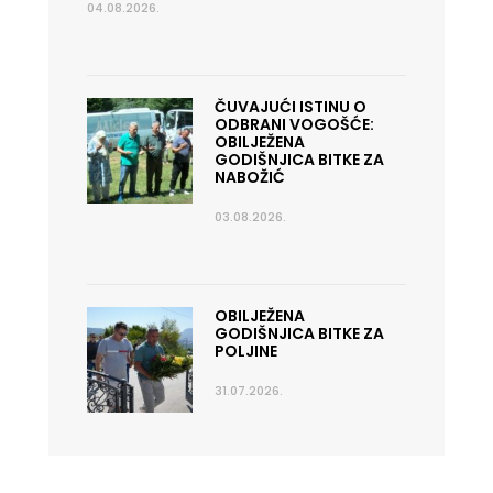
04.08.2026.
ČUVAJUĆI ISTINU O
ODBRANI VOGOŠĆE:
OBILJEŽENA
GODIŠNJICA BITKE ZA
NABOŽIĆ
03.08.2026.
OBILJEŽENA
GODIŠNJICA BITKE ZA
POLJINE
31.07.2026.