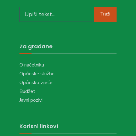
Search
Traži
for:
Za građane
O načelniku
Općinske službe
Općinsko vijeće
Budžet
Javni pozivi
Korisni linkovi