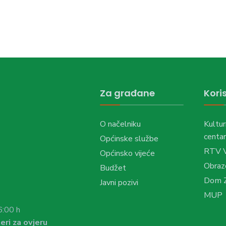
Za građane
Koris
O načelniku
Kultur
centar
Općinske službe
RTV 
Općinsko vijeće
Obraz
Budžet
Dom Z
Javni pozivi
MUP
6:00 h
eri za ovjeru