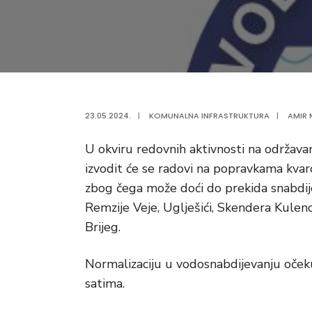
23.05.2024.
|
KOMUNALNA INFRASTRUKTURA
|
AMIR 
U okviru redovnih aktivnosti na održav
izvodit će se radovi na popravkama kvar
zbog čega može doći do prekida snabdije
Remzije Veje, Uglješići, Skendera Kulenov
Brijeg.
Normalizaciju u vodosnabdijevanju oče
satima.