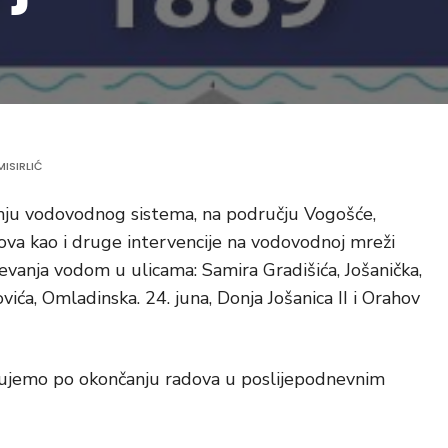
MISIRLIĆ
anju vodovodnog sistema, na području Vogošće,
ova kao i druge intervencije na vodovodnoj mreži
vanja vodom u ulicama: Samira Gradišića, Jošanička,
ića, Omladinska. 24. juna, Donja Jošanica II i Orahov
kujemo po okončanju radova u poslijepodnevnim