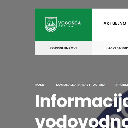
for:
Skip
to
AKTUELNO
content
PRIJAVI KORU
KORISNI LINKOVI:
HOME
KOMUNALNA INFRASTRUKTURA
INFORM
Informacij
vodovodnoj