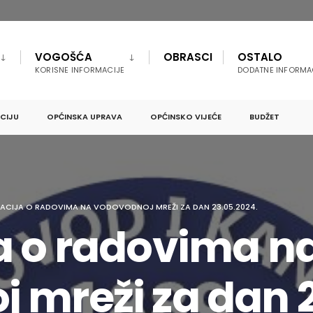
VOGOŠĆA
OBRASCI
OSTALO
KORISNE INFORMACIJE
DODATNE INFORMA
PCIJU
OPĆINSKA UPRAVA
OPĆINSKO VIJEĆE
BUDŽET
ACIJA O RADOVIMA NA VODOVODNOJ MREŽI ZA DAN 23.05.2024.
a o radovima n
 mreži za dan 2