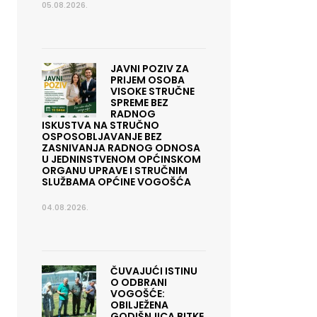
05.08.2026.
JAVNI POZIV ZA
PRIJEM OSOBA
VISOKE STRUČNE
SPREME BEZ
RADNOG
ISKUSTVA NA STRUČNO
OSPOSOBLJAVANJE BEZ
ZASNIVANJA RADNOG ODNOSA
U JEDNINSTVENOM OPĆINSKOM
ORGANU UPRAVE I STRUČNIM
SLUŽBAMA OPĆINE VOGOŠĆA
04.08.2026.
ČUVAJUĆI ISTINU
O ODBRANI
VOGOŠĆE:
OBILJEŽENA
GODIŠNJICA BITKE