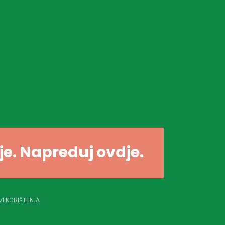
dje. Napreduj ovdje.
I KORIŠTENJA