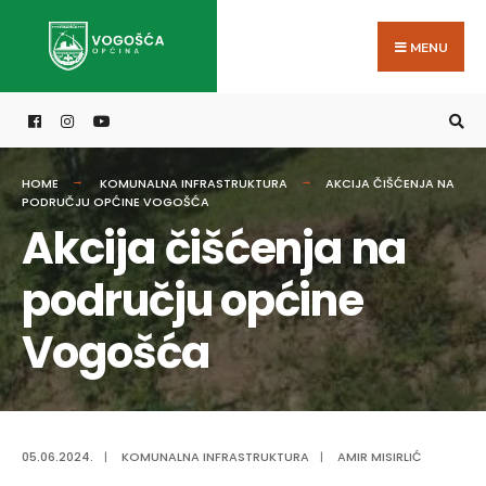
Search
Skip
for:
to
MENU
content
HOME
KOMUNALNA INFRASTRUKTURA
AKCIJA ČIŠĆENJA NA
PODRUČJU OPĆINE VOGOŠĆA
Akcija čišćenja na
području općine
Vogošća
05.06.2024.
|
KOMUNALNA INFRASTRUKTURA
|
AMIR MISIRLIĆ