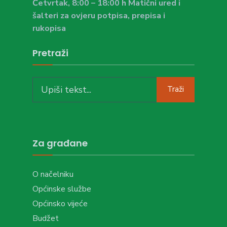
Četvrtak, 8:00 – 18:00 h Matični ured i
šalteri za ovjeru potpisa, prepisa i
rukopisa
Pretraži
Search
Traži
for:
Za građane
O načelniku
Općinske službe
Općinsko vijeće
Budžet