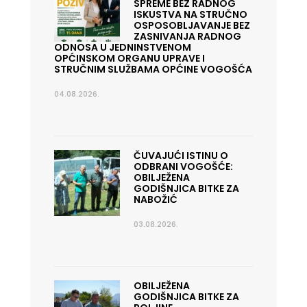
SPREME BEZ RADNOG
ISKUSTVA NA STRUČNO
OSPOSOBLJAVANJE BEZ
ZASNIVANJA RADNOG
ODNOSA U JEDNINSTVENOM
OPĆINSKOM ORGANU UPRAVE I
STRUČNIM SLUŽBAMA OPĆINE VOGOŠĆA
04.08.2026.
ČUVAJUĆI ISTINU O
ODBRANI VOGOŠĆE:
OBILJEŽENA
GODIŠNJICA BITKE ZA
NABOŽIĆ
03.08.2026.
OBILJEŽENA
GODIŠNJICA BITKE ZA