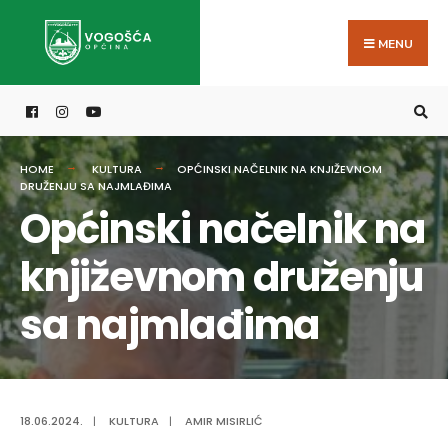
Search
Skip
for:
to
MENU
content
HOME
KULTURA
OPĆINSKI NAČELNIK NA KNJIŽEVNOM
DRUŽENJU SA NAJMLAĐIMA
Općinski načelnik na
književnom druženju
sa najmlađima
18.06.2024.
|
KULTURA
|
AMIR MISIRLIĆ