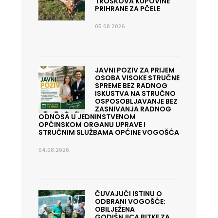
TROŠKOVA KUPOVINE
PRIHRANE ZA PČELE
05.08.2026.
JAVNI POZIV ZA PRIJEM
OSOBA VISOKE STRUČNE
SPREME BEZ RADNOG
ISKUSTVA NA STRUČNO
OSPOSOBLJAVANJE BEZ
ZASNIVANJA RADNOG
ODNOSA U JEDNINSTVENOM
OPĆINSKOM ORGANU UPRAVE I
STRUČNIM SLUŽBAMA OPĆINE VOGOŠĆA
04.08.2026.
ČUVAJUĆI ISTINU O
ODBRANI VOGOŠĆE:
OBILJEŽENA
GODIŠNJICA BITKE ZA