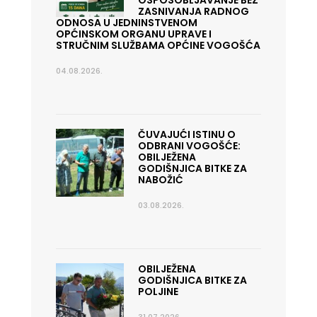
OSPOSOBLJAVANJE BEZ
ZASNIVANJA RADNOG
ODNOSA U JEDNINSTVENOM
OPĆINSKOM ORGANU UPRAVE I
STRUČNIM SLUŽBAMA OPĆINE VOGOŠĆA
04.08.2026.
ČUVAJUĆI ISTINU O
ODBRANI VOGOŠĆE:
OBILJEŽENA
GODIŠNJICA BITKE ZA
NABOŽIĆ
03.08.2026.
OBILJEŽENA
GODIŠNJICA BITKE ZA
POLJINE