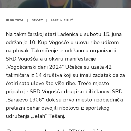
18.06.2024.
|
SPORT
|
AMIR MISIRLIĆ
Na takmičarskoj stazi Lađenica u subotu 15. juna
održan je 10. Kup Vogošće u ulovu ribe udicom
na plovak. Takmičenje je održano u organizaciji
SRD Vogošća, a u okviru manifestacije
„Vogošćanski dani 2024“ Učešće su uzela 42
takmičara iz 14 društva koji su imali zadatak da za
četiri sata ulove što više ribe. Treće mjesto
pripalo je SRD Vogošća, drugi su bili članovi SRD
„Sarajevo 1906“, dok su prvo mjesto i pobjednički
prelazni pehar osvojili ribolovci iz sportskog
udruženja „Jelah“ Tešanj.