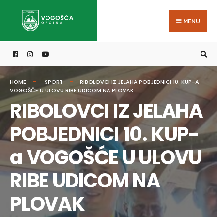
Search
Skip
for:
to
MENU
content
HOME
SPORT
RIBOLOVCI IZ JELAHA POBJEDNICI 10. KUP-A
VOGOŠĆE U ULOVU RIBE UDICOM NA PLOVAK
RIBOLOVCI IZ JELAHA
POBJEDNICI 10. KUP-
a VOGOŠĆE U ULOVU
RIBE UDICOM NA
PLOVAK