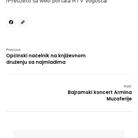
/Preuzeto sa web portala RTV Vogošća/
Facebook
Copy
Link
Previous:
Općinski načelnik na književnom
druženju sa najmlađima
Next:
Bajramski koncert Armina
Muzaferije