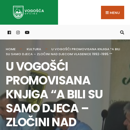
Search
Skip
for:
to
MENU
content
HOME
KULTURA
U VOGOŠĆI PROMOVISANA KNJIGA “A BILI
SU SAMO DJECA – ZLOČINI NAD DJECOM VLASENICE 1992-1995.””
U VOGOŠĆI
PROMOVISANA
KNJIGA “A BILI SU
SAMO DJECA –
ZLOČINI NAD