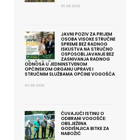
05.08.2026.
JAVNI POZIV ZA PRIJEM
OSOBA VISOKE STRUČNE
SPREME BEZ RADNOG
ISKUSTVA NA STRUČNO
OSPOSOBLJAVANJE BEZ
ZASNIVANJA RADNOG
ODNOSA U JEDNINSTVENOM
OPĆINSKOM ORGANU UPRAVE I
STRUČNIM SLUŽBAMA OPĆINE VOGOŠĆA
04.08.2026.
ČUVAJUĆI ISTINU O
ODBRANI VOGOŠĆE:
OBILJEŽENA
GODIŠNJICA BITKE ZA
NABOŽIĆ