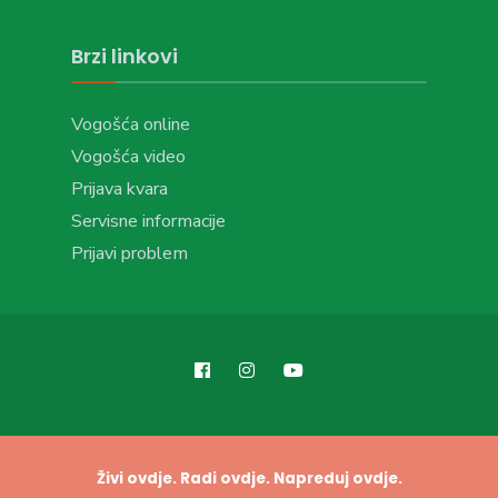
Brzi linkovi
Vogošća online
Vogošća video
Prijava kvara
Servisne informacije
Prijavi problem
Živi ovdje. Radi ovdje. Napreduj ovdje.