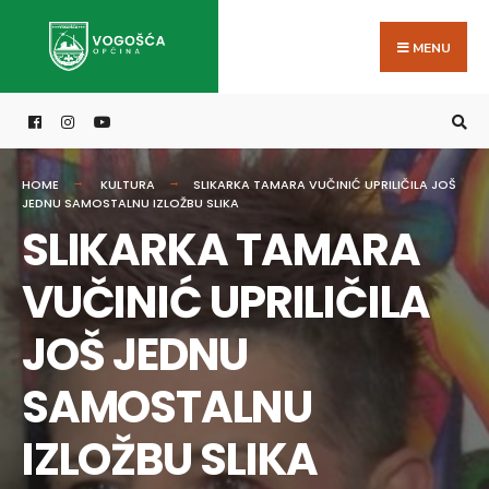
Search
Skip
for:
to
MENU
content
HOME
KULTURA
SLIKARKA TAMARA VUČINIĆ UPRILIČILA JOŠ
JEDNU SAMOSTALNU IZLOŽBU SLIKA
SLIKARKA TAMARA
VUČINIĆ UPRILIČILA
JOŠ JEDNU
SAMOSTALNU
IZLOŽBU SLIKA