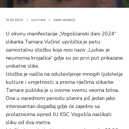
19.06.2024.
|
KULTURA
|
AMIR MISIRLIĆ
U okviru manifestacije „Vogošćanski dani 2024“
slikarka Tamara Vučinić upriličila je petu
samostalnu izložbu koja nosi naziv „Ljubav je
neumorna krojačica“ gdje su po prvi put prikazane
unikatne slike.
Izložba je naišla na oduševljenje mnogih ljubitelja
kulture i umjetnosti, a prema riječima slikarke
Tamare publika je u ovome svemu veoma bitna.
Ona u narednom periodu planira još jedan jako
interesantan događaj gdje će zajedno sa
prolaznicima ispred JU KSC Vogošća naslikati
sliku od dva metra.