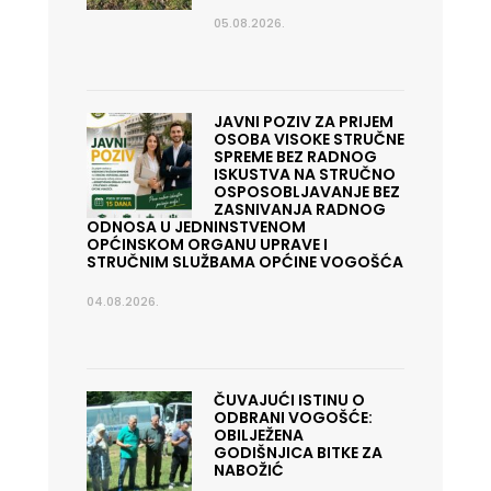
05.08.2026.
JAVNI POZIV ZA PRIJEM
OSOBA VISOKE STRUČNE
SPREME BEZ RADNOG
ISKUSTVA NA STRUČNO
OSPOSOBLJAVANJE BEZ
ZASNIVANJA RADNOG
ODNOSA U JEDNINSTVENOM
OPĆINSKOM ORGANU UPRAVE I
STRUČNIM SLUŽBAMA OPĆINE VOGOŠĆA
04.08.2026.
ČUVAJUĆI ISTINU O
ODBRANI VOGOŠĆE:
OBILJEŽENA
GODIŠNJICA BITKE ZA
NABOŽIĆ