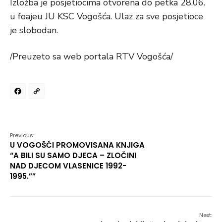
Izložba je posjetiocima otvorena do petka 28.06.
u foajeu JU KSC Vogošća. Ulaz za sve posjetioce
je slobodan.
/Preuzeto sa web portala RTV Vogošća/
Facebook
Copy
Link
Previous:
U VOGOŠĆI PROMOVISANA KNJIGA
“A BILI SU SAMO DJECA – ZLOČINI
NAD DJECOM VLASENICE 1992-
1995.””
Next: