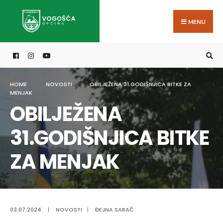
Search
Skip
for:
to
MENU
content
HOME
NOVOSTI
OBILJEŽENA 31.GODIŠNJICA BITKE ZA
MENJAK
OBILJEŽENA
31.GODIŠNJICA BITKE
ZA MENJAK
03.07.2024.
|
NOVOSTI
|
ĐEJNA SARAČ