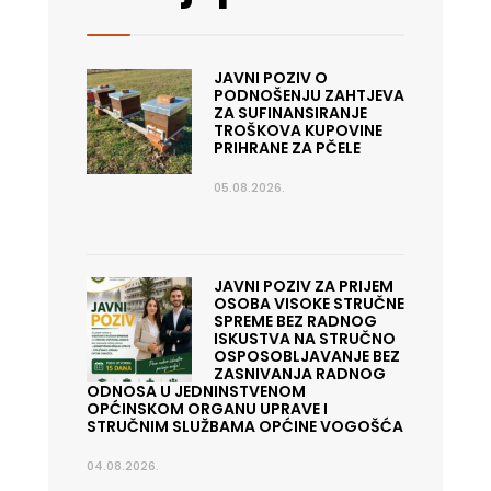
JAVNI POZIV O
PODNOŠENJU ZAHTJEVA
ZA SUFINANSIRANJE
TROŠKOVA KUPOVINE
PRIHRANE ZA PČELE
05.08.2026.
JAVNI POZIV ZA PRIJEM
OSOBA VISOKE STRUČNE
SPREME BEZ RADNOG
ISKUSTVA NA STRUČNO
OSPOSOBLJAVANJE BEZ
ZASNIVANJA RADNOG
ODNOSA U JEDNINSTVENOM
OPĆINSKOM ORGANU UPRAVE I
STRUČNIM SLUŽBAMA OPĆINE VOGOŠĆA
04.08.2026.