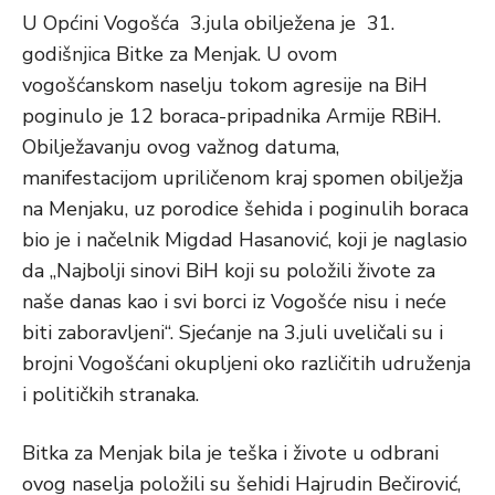
U Općini Vogošća 3.jula obilježena je 31.
godišnjica Bitke za Menjak. U ovom
vogošćanskom naselju tokom agresije na BiH
poginulo je 12 boraca-pripadnika Armije RBiH.
Obilježavanju ovog važnog datuma,
manifestacijom upriličenom kraj spomen obilježja
na Menjaku, uz porodice šehida i poginulih boraca
bio je i načelnik Migdad Hasanović, koji je naglasio
da „Najbolji sinovi BiH koji su položili živote za
naše danas kao i svi borci iz Vogošće nisu i neće
biti zaboravljeni“. Sjećanje na 3.juli uveličali su i
brojni Vogošćani okupljeni oko različitih udruženja
i političkih stranaka.
Bitka za Menjak bila je teška i živote u odbrani
ovog naselja položili su šehidi Hajrudin Bečirović,