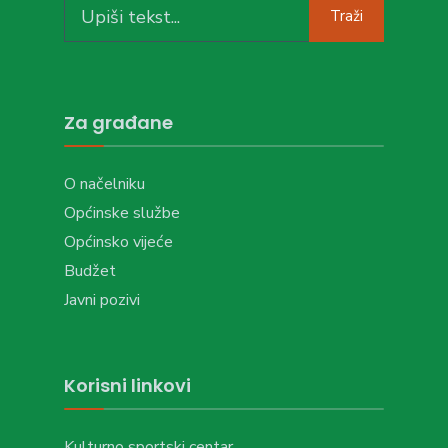
Search
Traži
for:
Za građane
O načelniku
Općinske službe
Općinsko vijeće
Budžet
Javni pozivi
Korisni linkovi
Kulturno sportski centar