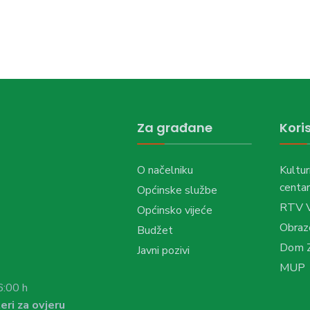
Za građane
Koris
O načelniku
Kultur
centar
Općinske službe
RTV 
Općinsko vijeće
Obraz
Budžet
Dom Z
Javni pozivi
MUP
6:00 h
eri za ovjeru