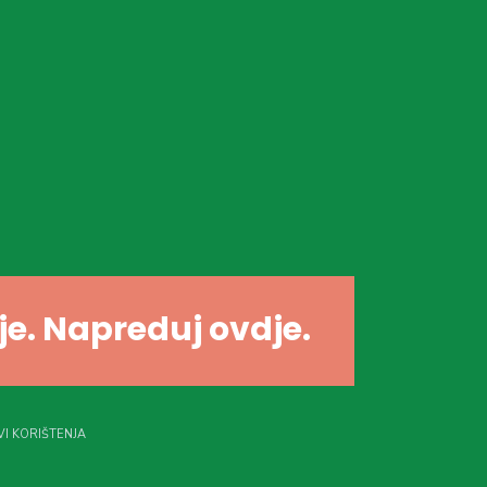
dje. Napreduj ovdje.
I KORIŠTENJA