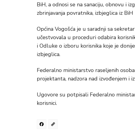
BiH, a odnosi se na sanaciju, obnovu i 
zbrinjavanja povratnika, izbjeglica iz BiH 
Općina Vogošća je u saradnji sa sekretar
učestvovala u proceduri odabira korisni
i Odluke o izboru korisnika koje je donij
izbjeglica.
Federalno ministarstvo raseljenih osoba 
projektanta, nadzora nad izvođenjem i i
Ugovore su potpisali Federalno ministars
korisnici.
Facebook
Copy