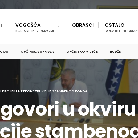
VOGOŠĆA
OBRASCI
OSTALO
KORISNE INFORMACIJE
DODATNE INFORMA
PCIJU
OPĆINSKA UPRAVA
OPĆINSKO VIJEĆE
BUDŽET
RU PROJEKTA REKONSTRUKCIJE STAMBENOG FONDA
govori u okviru
cije stambeno