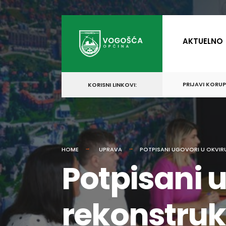
for:
Skip
to
AKTUELNO
content
PRIJAVI KORU
KORISNI LINKOVI:
HOME
UPRAVA
POTPISANI UGOVORI U OKVI
Potpisani u
rekonstruk