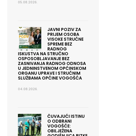
05.08.2026.
JAVNI POZIV ZA
PRIJEM OSOBA
VISOKE STRUČNE
SPREME BEZ
RADNOG
ISKUSTVA NA STRUČNO
OSPOSOBLJAVANJE BEZ
ZASNIVANJA RADNOG ODNOSA
U JEDNINSTVENOM OPĆINSKOM
ORGANU UPRAVE I STRUČNIM
SLUŽBAMA OPĆINE VOGOŠĆA
04.08.2026.
ČUVAJUĆI ISTINU
O ODBRANI
VOGOŠĆE:
OBILJEŽENA
GODIŠNJICA BITKE