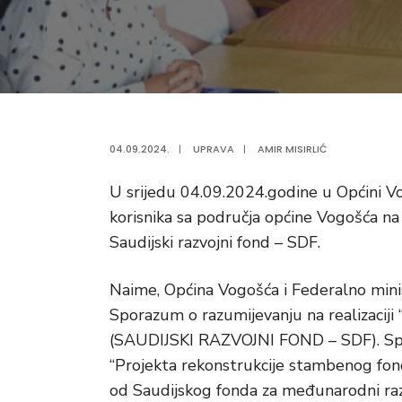
04.09.2024.
|
UPRAVA
|
AMIR MISIRLIĆ
U srijedu 04.09.2024.godine u Općini Vo
korisnika sa područja općine Vogošća n
Saudijski razvojni fond – SDF.
Naime, Općina Vogošća i Federalno minist
Sporazum o razumijevanju na realizaciji
(SAUDIJSKI RAZVOJNI FOND – SDF). Spo
“Projekta rekonstrukcije stambenog fond
od Saudijskog fonda za međunarodni razvo