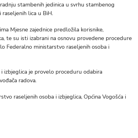
izgradnju stambenih jedinica u svrhu stambenog
i raseljenih lica u BiH.
ima Mjesne zajednice predložila korisnike,
ka, te su isti izabrani na osnovu provedene procedure
elo Federalno ministarstvo raseljenih osoba i
i izbjeglica je provelo proceduru odabira
zvođača radova.
tvo raseljenih osoba i izbjeglica, Općina Vogošća i