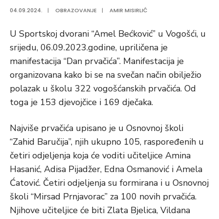
04.09.2024.
|
OBRAZOVANJE
|
AMIR MISIRLIĆ
U Sportskoj dvorani “Amel Bećković” u Vogošći, u
srijedu, 06.09.2023.godine, upriličena je
manifestacija “Dan prvačića”. Manifestacija je
organizovana kako bi se na svečan način obilježio
polazak u školu 322 vogošćanskih prvačića. Od
toga je 153 djevojčice i 169 dječaka.
Najviše prvačića upisano je u Osnovnoj školi
“Zahid Baručija”, njih ukupno 105, raspoređenih u
četiri odjeljenja koja će voditi učiteljice Amina
Hasanić, Adisa Pijadžer, Edna Osmanović i Amela
Ćatović. Četiri odjeljenja su formirana i u Osnovnoj
školi “Mirsad Prnjavorac” za 100 novih prvačića.
Njihove učiteljice će biti Zlata Bjelica, Vildana