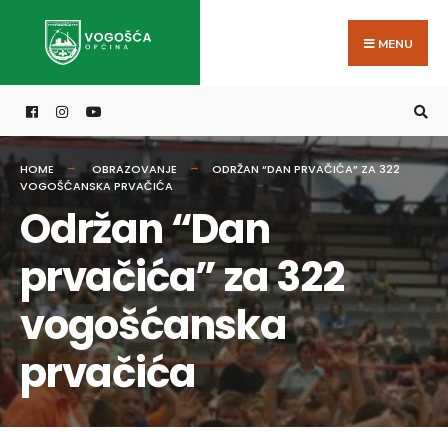
Search
Skip
for:
to
MENU
content
HOME
OBRAZOVANJE
ODRŽAN “DAN PRVAČIĆA” ZA 322
VOGOŠĆANSKA PRVAČIĆA
Održan “Dan
prvačića” za 322
vogošćanska
prvačića