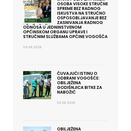
OSOBA VISOKE STRUČNE
SPREME BEZ RADNOG
ISKUSTVA NA STRUČNO
OSPOSOBLJAVANJE BEZ
ZASNIVANJA RADNOG
ODNOSA U JEDNINSTVENOM
OPĆINSKOM ORGANU UPRAVE I
STRUČNIM SLUŽBAMA OPĆINE VOGOŠĆA
04.08.2026.
ČUVAJUĆI ISTINU O
ODBRANI VOGOŠĆE:
OBILJEŽENA
GODIŠNJICA BITKE ZA
NABOŽIĆ
03.08.2026.
OBILJEŽENA