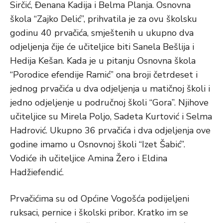
Sirčić, Đenana Kadija i Belma Planja. Osnovna
škola “Zajko Delić”, prihvatila je za ovu školsku
godinu 40 prvačića, smještenih u ukupno dva
odjeljenja čije će učiteljice biti Sanela Bešlija i
Hedija Kešan. Kada je u pitanju Osnovna škola
“Porodice efendije Ramić” ona broji četrdeset i
jednog prvačića u dva odjeljenja u matičnoj školi i
jedno odjeljenje u područnoj školi “Gora”. Njihove
učiteljice su Mirela Poljo, Sadeta Kurtović i Selma
Hadrović. Ukupno 36 prvačića i dva odjeljenja ove
godine imamo u Osnovnoj školi “Izet Šabić”.
Vodiće ih učiteljice Amina Žero i Eldina
Hadžiefendić.
Prvačićima su od Općine Vogošća podijeljeni
ruksaci, pernice i školski pribor. Kratko im se