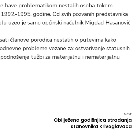
je se bave problematikom nestalih osoba tokom
1992.-1995. godine. Od svih pozvanih predstavnika
tolu uzeo je samo općinski načelnik Migdad Hasanović
misati članove porodica nestalih o putevima kako
akodnevne probleme vezane za: ostvarivanje statusnih
e, podnošenje tužbi za materijalnu i nematerijalnu
Next:
Obilježena godišnjica stradanja
stanovnika Krivoglavaca