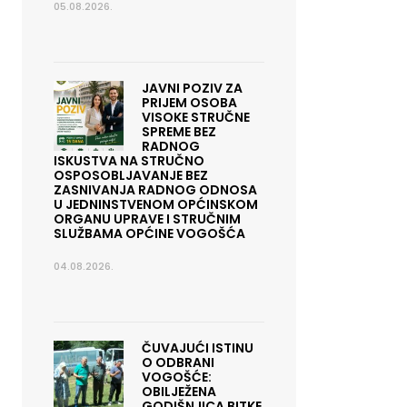
05.08.2026.
JAVNI POZIV ZA
PRIJEM OSOBA
VISOKE STRUČNE
SPREME BEZ
RADNOG
ISKUSTVA NA STRUČNO
OSPOSOBLJAVANJE BEZ
ZASNIVANJA RADNOG ODNOSA
U JEDNINSTVENOM OPĆINSKOM
ORGANU UPRAVE I STRUČNIM
SLUŽBAMA OPĆINE VOGOŠĆA
04.08.2026.
ČUVAJUĆI ISTINU
O ODBRANI
VOGOŠĆE:
OBILJEŽENA
GODIŠNJICA BITKE