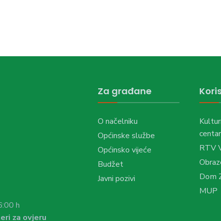
Za građane
Koris
O načelniku
Kultur
centar
Općinske službe
RTV 
Općinsko vijeće
Obraz
Budžet
Dom Z
Javni pozivi
MUP
6:00 h
eri za ovjeru