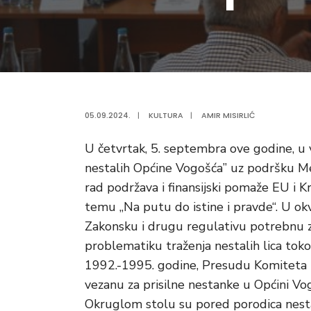
05.09.2024.
|
KULTURA
|
AMIR MISIRLIĆ
U četvrtak, 5. septembra ove godine, u
nestalih Općine Vogošća” uz podršku Međ
rad podržava i finansijski pomaže EU i K
temu „Na putu do istine i pravde“. U ok
Zakonsku i drugu regulativu potrebnu za
problematiku traženja nestalih lica t
1992.-1995. godine, Presudu Komiteta z
vezanu za prisilne nestanke u Općini Vo
Okruglom stolu su pored porodica nestali