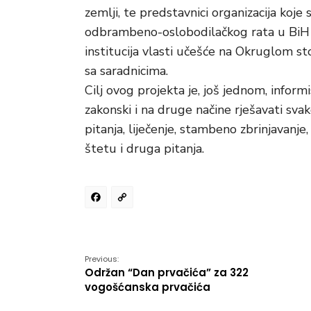
zemlji, te predstavnici organizacija ko
odbrambeno-oslobodilačkog rata u BiH 
institucija vlasti učešće na Okruglom s
sa saradnicima.
Cilj ovog projekta je, još jednom, infor
zakonski i na druge načine rješavati sv
pitanja, liječenje, stambeno zbrinjavanj
štetu i druga pitanja.
Facebook
Copy
Link
Previous:
Održan “Dan prvačića” za 322
vogošćanska prvačića