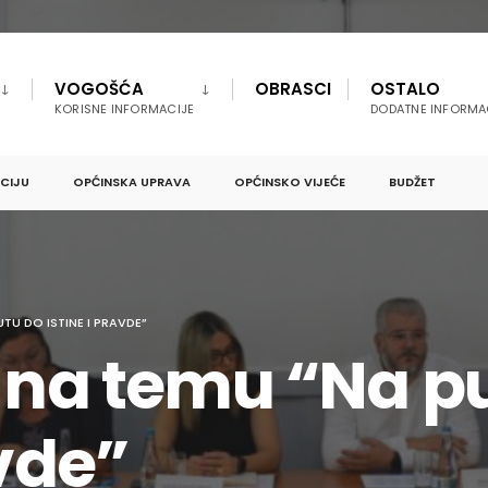
VOGOŠĆA
OBRASCI
OSTALO
KORISNE INFORMACIJE
DODATNE INFORMA
PCIJU
OPĆINSKA UPRAVA
OPĆINSKO VIJEĆE
BUDŽET
TU DO ISTINE I PRAVDE”
o na temu “Na p
avde”