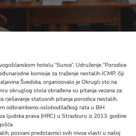
 vogošćanskom hotelu “Sunce”, Udruženje “Porodice
unarodne komisije za traženje nestalih-ICMP, čiji
raljevina Švedska, organizovalo je Okrugli sto na
viru okruglog stola obrađena su pitanja vezana za:
 rješavanje statusnih pitanja porodica nestalih,
okom odbrambeno-oslobodilačkog rata u BiH
a ljudska prava (HRC) u Strazburu iz 2013. godine
gošća.
h, pozvani predstavnici svih nivoa vlasti u našoj