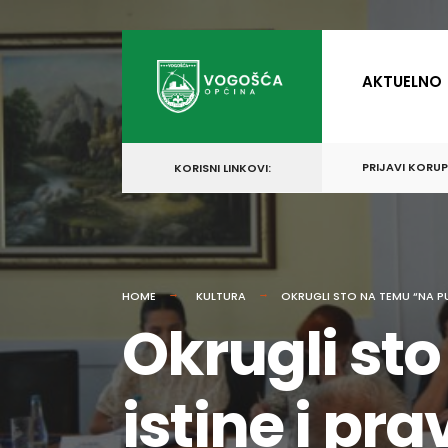
for:
Skip
to
AKTUELNO
content
PRIJAVI KORU
KORISNI LINKOVI:
HOME
KULTURA
OKRUGLI STO NA TEMU “NA PU
Okrugli st
istine i pr