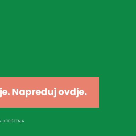
dje. Napreduj ovdje.
I KORIŠTENJA