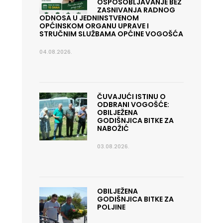
OSPOSOBLJAVANJE BEZ
ZASNIVANJA RADNOG
ODNOSA U JEDNINSTVENOM
OPĆINSKOM ORGANU UPRAVE I
STRUČNIM SLUŽBAMA OPĆINE VOGOŠĆA
04.08.2026.
ČUVAJUĆI ISTINU O
ODBRANI VOGOŠĆE:
OBILJEŽENA
GODIŠNJICA BITKE ZA
NABOŽIĆ
03.08.2026.
OBILJEŽENA
GODIŠNJICA BITKE ZA
POLJINE