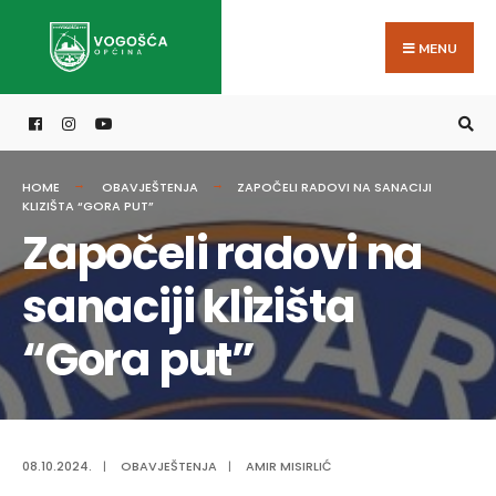
Search
Skip
for:
to
MENU
content
HOME
OBAVJEŠTENJA
ZAPOČELI RADOVI NA SANACIJI
KLIZIŠTA “GORA PUT”
Započeli radovi na
sanaciji klizišta
“Gora put”
08.10.2024.
|
OBAVJEŠTENJA
|
AMIR MISIRLIĆ