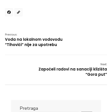
Facebook
Copy
Link
Previous:
Voda na lokalnom vodovodu
“Tihovići” nije za upotrebu
Next:
Započeli radovi na sanaciji klizišta
“Gora put”
Pretraga