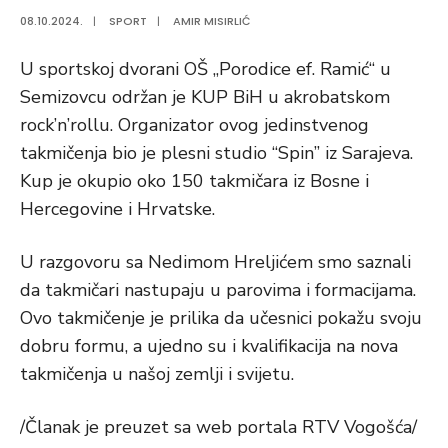
08.10.2024.
|
SPORT
|
AMIR MISIRLIĆ
U sportskoj dvorani OŠ „Porodice ef. Ramić“ u
Semizovcu održan je KUP BiH u akrobatskom
rock’n’rollu. Organizator ovog jedinstvenog
takmičenja bio je plesni studio “Spin” iz Sarajeva.
Kup je okupio oko 150 takmičara iz Bosne i
Hercegovine i Hrvatske.
U razgovoru sa Nedimom Hreljićem smo saznali
da takmičari nastupaju u parovima i formacijama.
Ovo takmičenje je prilika da učesnici pokažu svoju
dobru formu, a ujedno su i kvalifikacija na nova
takmičenja u našoj zemlji i svijetu.
/Članak je preuzet sa web portala RTV Vogošća/