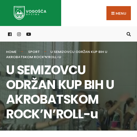
Search
Skip
for:
to
MENU
content
HOME
SPORT
U SEMIZOVCU ODRŽAN KUP BIH U
AKROBATSKOM ROCK’N’ROLL-U
U SEMIZOVCU
ODRŽAN KUP BIH U
AKROBATSKOM
ROCK’N’ROLL-u