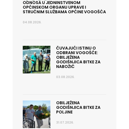
ODNOSA U JEDNINSTVENOM
OPĆINSKOM ORGANU UPRAVE I
STRUČNIM SLUŽBAMA OPĆINE VOGOŠĆA
04.08.2026.
ČUVAJUĆI ISTINU O
ODBRANI VOGOŠĆE:
OBILJEŽENA
GODIŠNJICA BITKE ZA
NABOŽIĆ
03.08.2026.
OBILJEŽENA
GODIŠNJICA BITKE ZA
POLJINE
31.07.2026.