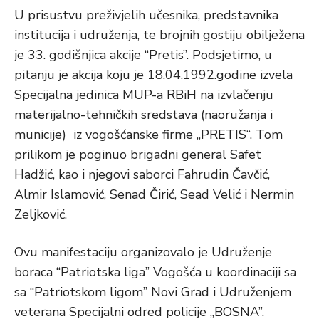
U prisustvu preživjelih učesnika, predstavnika
institucija i udruženja, te brojnih gostiju obilježena
je 33. godišnjica akcije “Pretis”. Podsjetimo, u
pitanju je akcija koju je 18.04.1992.godine izvela
Specijalna jedinica MUP-a RBiH na izvlačenju
materijalno-tehničkih sredstava (naoružanja i
municije) iz vogošćanske firme „PRETIS“. Tom
prilikom je poginuo brigadni general Safet
Hadžić, kao i njegovi saborci Fahrudin Čavčić,
Almir Islamović, Senad Čirić, Sead Velić i Nermin
Zeljković.
Ovu manifestaciju organizovalo je Udruženje
boraca “Patriotska liga” Vogošća u koordinaciji sa
sa “Patriotskom ligom” Novi Grad i Udruženjem
veterana Specijalni odred policije „BOSNA”.