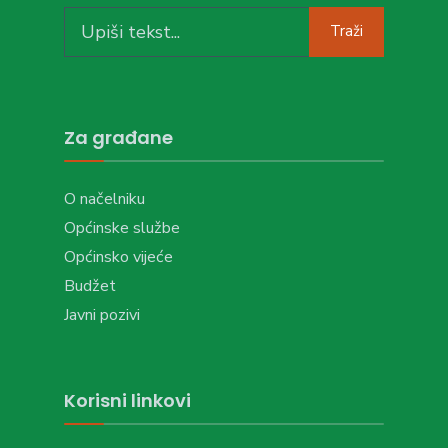
Search
Traži
for:
Za građane
O načelniku
Općinske službe
Općinsko vijeće
Budžet
Javni pozivi
Korisni linkovi