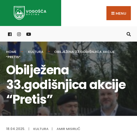
Search
Skip
for:
to
MENU
content
HOME
KULTURA
OBILJEŽENA 33.GODIŠNJICA AKCIJE
“PRETIS”
Obilježena
33.godišnjica akcije
“Pretis”
18.04.2025.
|
KULTURA
|
AMIR MISIRLIĆ