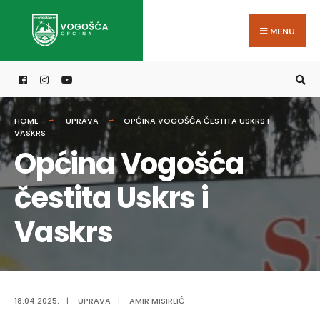
Search
Skip
for:
to
MENU
content
HOME
UPRAVA
OPĆINA VOGOŠĆA ČESTITA USKRS I
VASKRS
Općina Vogošća
čestita Uskrs i
Vaskrs
18.04.2025.
|
UPRAVA
|
AMIR MISIRLIĆ