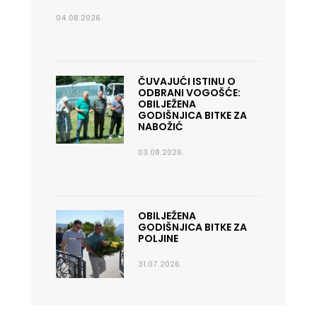
04.08.2026.
ČUVAJUĆI ISTINU O
ODBRANI VOGOŠĆE:
OBILJEŽENA
GODIŠNJICA BITKE ZA
NABOŽIĆ
03.08.2026.
OBILJEŽENA
GODIŠNJICA BITKE ZA
POLJINE
31.07.2026.